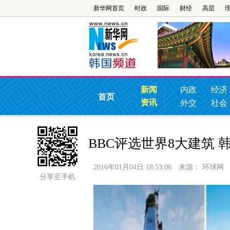
新华网首页
时政
国际
财经
高层
新闻
内政
经济
首页
资讯
外交
社会
BBC评选世界8大建筑
2016年01月04日 18:53:06
来源：
环球网
分享至手机