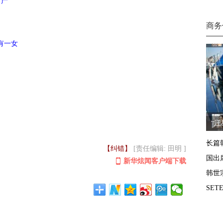
财产
商务
有一女
“
长篇
【纠错】
[责任编辑: 田明 ]
国出
新华炫闻客户端下载
韩世
SE