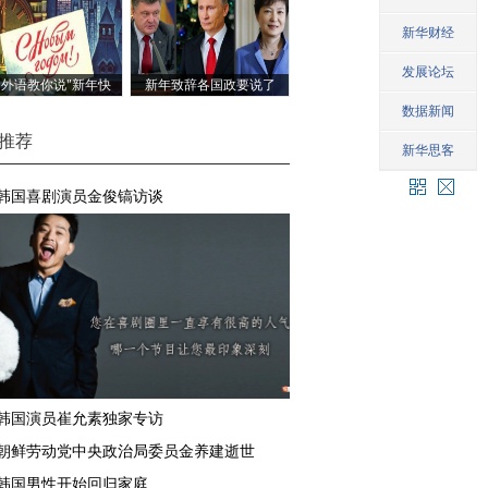
国外语教你说"新年快
新年致辞各国政要说了
乐"
啥
推荐
韩国喜剧演员金俊镐访谈
韩国演员崔允素独家专访
朝鲜劳动党中央政治局委员金养建逝世
韩国男性开始回归家庭