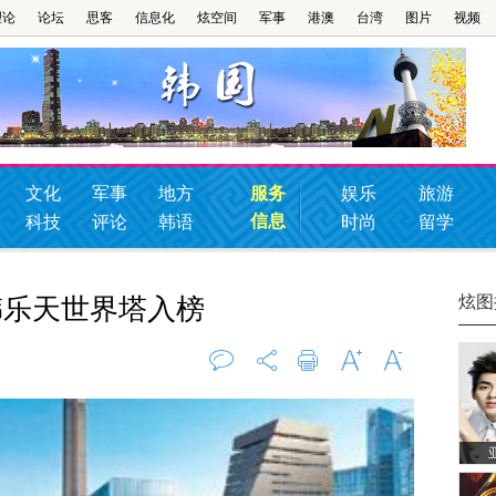
理论
论坛
思客
信息化
炫空间
军事
港澳
台湾
图片
视频
文化
军事
地方
服务
娱乐
旅游
信息
科技
评论
韩语
时尚
留学
炫图
 韩乐天世界塔入榜
评论
0
打印
字大
字小