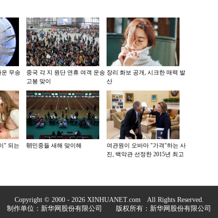
다운 무송
중국 각 지 원단 연휴 여객 운송
장리 화보 공개, 시크한 매력 발
고봉 맞이
산
이" 되는
朝민중들 새해 맞이해
여관원이 오바마 "가격"하는 사
진, 백악관 선정한 2015년 최고
사진으로
Copyright © 2000 - 2026 XINHUANET.com All Rights Reserved.
制作单位：新华网股份有限公司 版权所有：新华网股份有限公司