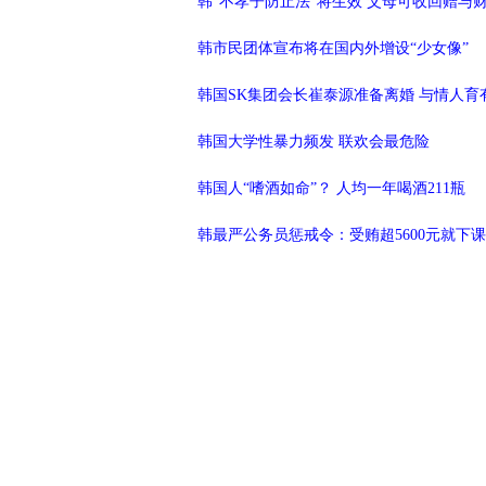
韩“不孝子防止法”将生效 父母可收回赠与
韩市民团体宣布将在国内外增设“少女像”
韩国SK集团会长崔泰源准备离婚 与情人育
韩国大学性暴力频发 联欢会最危险
韩国人“嗜酒如命”？ 人均一年喝酒211瓶
韩最严公务员惩戒令：受贿超5600元就下课