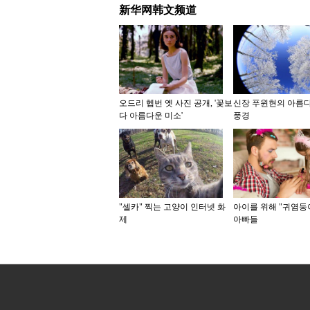
新华网韩文频道
오드리 헵번 옛 사진 공개, '꽃보
신장 푸윈현의 아름
다 아름다운 미소'
풍경
"셀카" 찍는 고양이 인터넷 화
아이를 위해 "귀염둥
제
아빠들