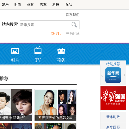
娱乐
时尚
体育
汽车
科技
食品
联系我们
站内搜索
热 词：
中韩FTA
图片
TV
商务
推荐
亚洲男神"琅琊榜"
整容变天仙的日韩女星