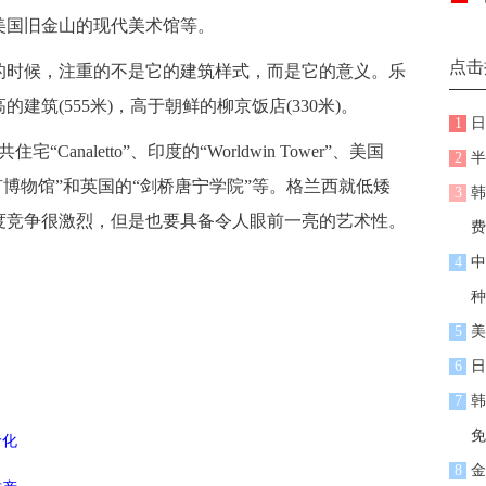
美国旧金山的现代美术馆等。
点击
时候，注重的不是它的建筑样式，而是它的意义。乐
筑(555米)，高于朝鲜的柳京饭店(330米)。
1
日
aletto”、印度的“Worldwin Tower”、美国
2
半
威的“锌矿博物馆”和英国的“剑桥唐宁学院”等。格兰西就低矮
3
韩
度竞争很激烈，但是也要具备令人眼前一亮的艺术性。
费
4
中
种
5
美
6
日
7
韩
免
龄化
8
金