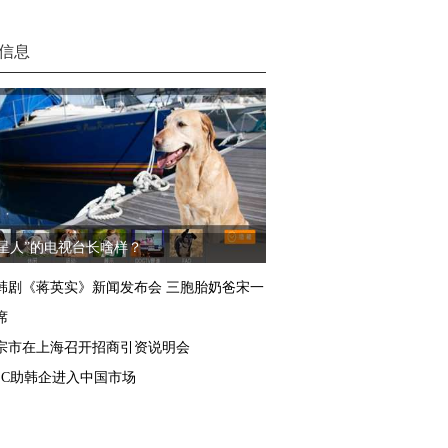
信息
汪星人”的电视台长啥样？
韩剧《蒋英实》新闻发布会 三胞胎奶爸宋一
席
宗市在上海召开招商引资说明会
TEC助韩企进入中国市场