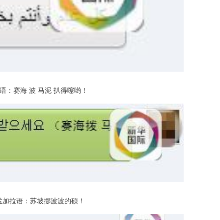
：赛海 波 马泥 扒得噻哟！
加拉语：苏坡挪波波的硕！