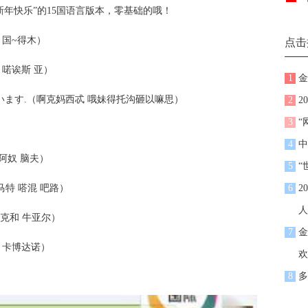
年快乐”的15国语言版本，零基础的哦！
木 国~得木）
点击
斯 喏诶斯 亚）
1
金
ます.（啊克妈西忒 哦妹得托沟砸以嘛思）
2
2
3
“
4
中
 阿奴 脑夫）
5
“
色拉马特 嗒混 吧路）
6
2
人
和鲁克和 牛亚尔）
7
金
翁～卡博达诺）
欢
8
多