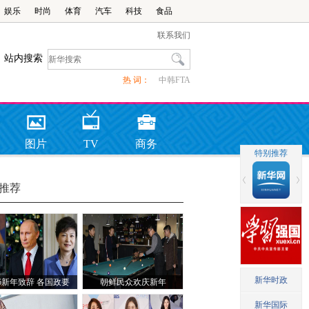
娱乐
时尚
体育
汽车
科技
食品
联系我们
站内搜索
热 词：
中韩FTA
图片
TV
商务
推荐
16新年致辞 各国政要
朝鲜民众欢庆新年
说了啥