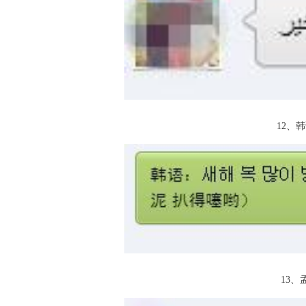
12、韩语
13、孟