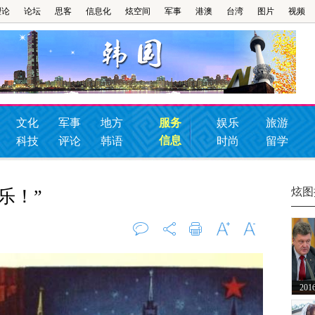
理论
论坛
思客
信息化
炫空间
军事
港澳
台湾
图片
视频
文化
军事
地方
服务
娱乐
旅游
信息
科技
评论
韩语
时尚
留学
炫图
乐！”
评论
0
打印
字大
字小
20