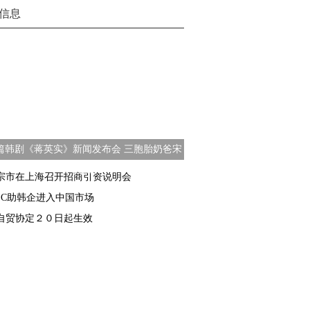
信息
篇韩剧《蒋英实》新闻发布会 三胞胎奶爸宋
一国出席
宗市在上海召开招商引资说明会
TEC助韩企进入中国市场
自贸协定２０日起生效