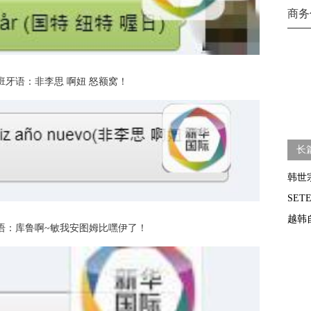
商务
牙语：非李思 啊妞 怒额窝！
长
韩世
SE
越韩
：库鲁啊~敏我安图姆比嘿伊了！