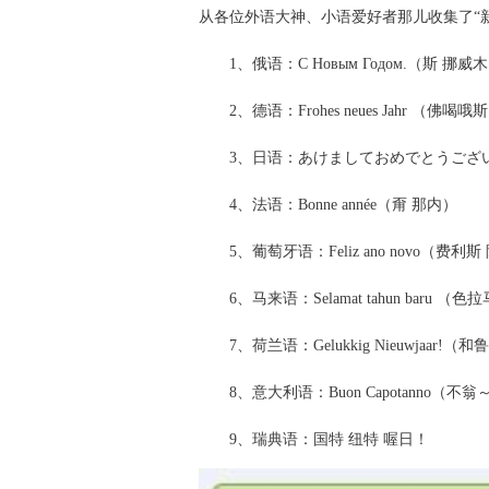
从各位外语大神、小语爱好者那儿收集了“新
1、俄语：С Новым Годом.（斯 挪威
2、德语：Frohes neues Jahr （佛喝哦
3、日语：あけましておめでとうござい
4、法语：Bonne année（甭 那内）
5、葡萄牙语：Feliz ano novo（费利斯
6、马来语：Selamat tahun baru （
7、荷兰语：Gelukkig Nieuwjaar!（
8、意大利语：Buon Capotanno（不
9、瑞典语：国特 纽特 喔日！