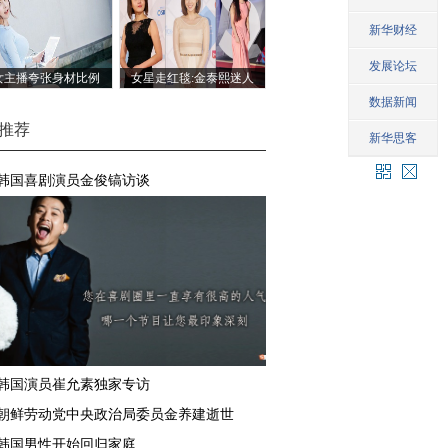
女主播夸张身材比例
女星走红毯:金泰熙迷人
推荐
韩国喜剧演员金俊镐访谈
韩国演员崔允素独家专访
朝鲜劳动党中央政治局委员金养建逝世
韩国男性开始回归家庭