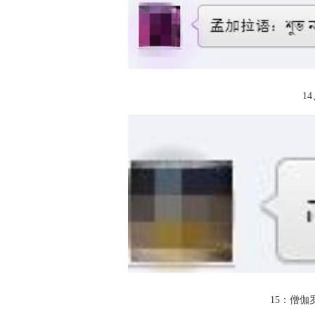
14、
15：僧伽罗