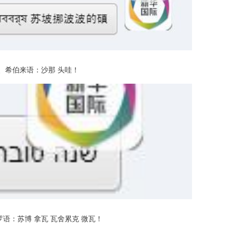
希伯来语：沙那 头哇！
语：苏博 拿瓦 瓦舍累克 微瓦！