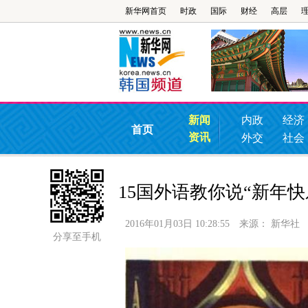
新华网首页
时政
国际
财经
高层
新闻
内政
经济
首页
资讯
外交
社会
15国外语教你说“新年快
2016年01月03日 10:28:55
来源：
新华社
分享至手机