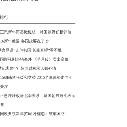
排行
正恩新年再递橄榄枝 韩国朝野积极评价
016新年致辞 各国政要说了啥
网言网语”走俏韩国 长辈直呼“看不懂”
国影视剧热销海外 《芈月传》卖出高价
世纪离婚”？ 韩国财阀承认婚外情
015朝韩紧张缓和交替 2016半岛局势走向令
关注
正恩呼吁改善北南关系 韩国朝野政党表示
迎
国政要致新年贺词 朴槿惠：筑牢国防