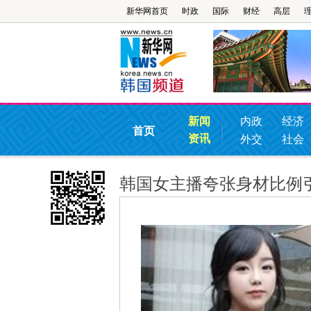
新华网首页
时政
国际
财经
高层
新闻
内政
经济
首页
资讯
外交
社会
韩国女主播夸张身材比例