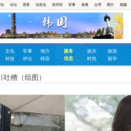
理论
论坛
思客
信息化
炫空间
军事
港澳
台湾
图片
视频
文化
军事
地方
服务
娱乐
旅游
信息
科技
评论
韩语
时尚
留学
引吐槽（组图）