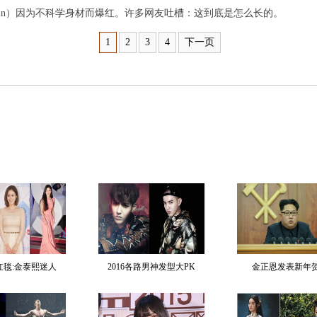
 Bin）因为不科学身材而爆红。许多网友吐槽：这到底是怎么长的。
1
2
3
4
下一页
红毯:金泰熙迷人
2016各路男神发型大PK
金正恩发表新年