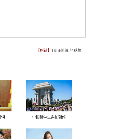
【纠错】
[责任编辑: 毕秋兰]
贺词
中国留学生实拍朝鲜