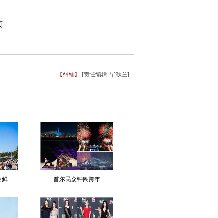
页
【纠错】
[责任编辑: 毕秋兰]
朝鲜
首尔民众钟阁跨年