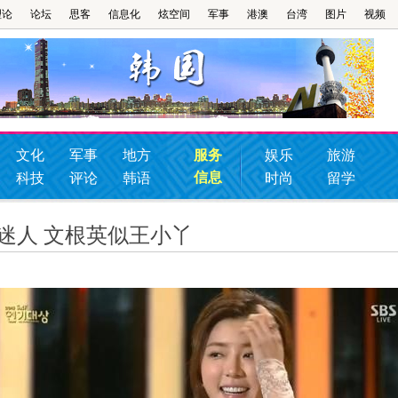
理论
论坛
思客
信息化
炫空间
军事
港澳
台湾
图片
视频
文化
军事
地方
服务
娱乐
旅游
信息
科技
评论
韩语
时尚
留学
迷人 文根英似王小丫