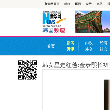
新华网首页
时政
国际
财经
高层
新闻
内政
经济
首页
资讯
外交
社会
韩女星走红毯:金泰熙长裙