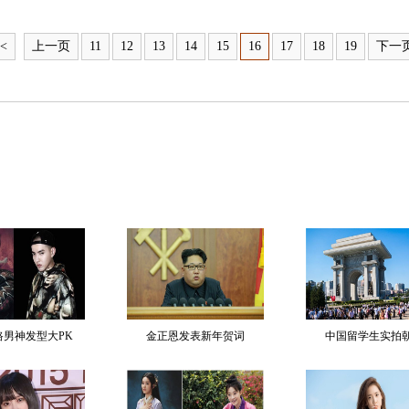
<<
上一页
11
12
13
14
15
16
17
18
19
下一
各路男神发型大PK
金正恩发表新年贺词
中国留学生实拍