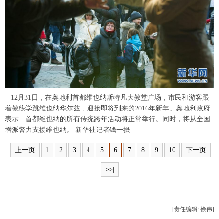
富媒体
摄影
新华广播
新华电视中文
新华电视英文
返回PC
12月31日，在奥地利首都维也纳斯特凡大教堂广场，市民和游客跟
着教练学跳维也纳华尔兹，迎接即将到来的2016年新年。奥地利政府
表示，首都维也纳的所有传统跨年活动将正常举行。同时，将从全国
增派警力支援维也纳。 新华社记者钱一摄
上一页
1
2
3
4
5
6
7
8
9
10
下一页
>>|
[责任编辑: 徐伟]