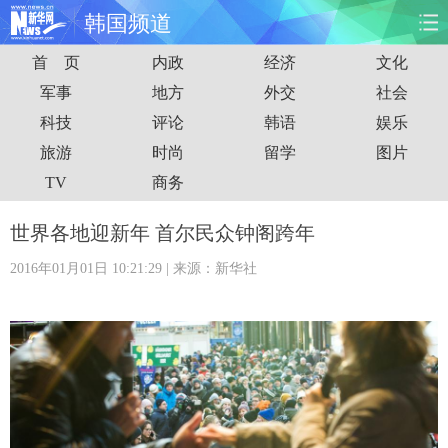
韩国频道
首 页
内政
经济
文化
首页
时政
国际
财经
军事
地方
外交
社会
科技
评论
韩语
娱乐
娱乐
体育
人事
教育
旅游
时尚
留学
图片
时尚
思客
地方
法治
TV
商务
港澳
台湾
华人
汽车
世界各地迎新年 首尔民众钟阁跨年
2016年01月01日 10:21:29
| 来源：新华社
科技
能源
房产
公司
图片
视频
彩票
食品
旅游
健康
信息化
数据
金融
公益
军事
无人机