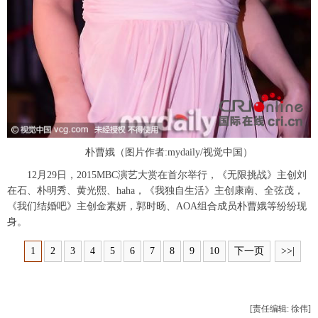
朴曹娥（图片作者:mydaily/视觉中国）
12月29日，2015MBC演艺大赏在首尔举行，《无限挑战》主创刘
在石、朴明秀、黄光熙、haha，《我独自生活》主创康南、全弦茂，
《我们结婚吧》主创金素妍，郭时旸、AOA组合成员朴曹娥等纷纷现
身。
1
2
3
4
5
6
7
8
9
10
下一页
>>|
[责任编辑: 徐伟]