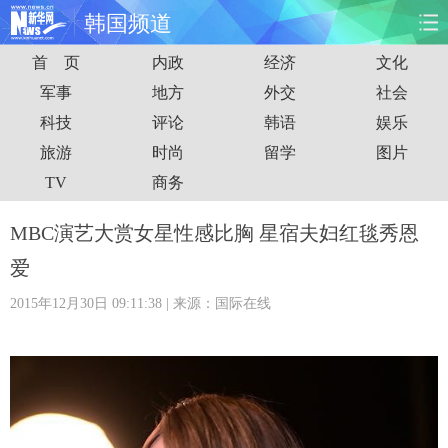
韩国频道
首 页
内政
经济
文化
首页
时政
国际
财经
军事
地方
外交
社会
科技
评论
韩语
娱乐
娱乐
体育
人事
教育
旅游
时尚
留学
图片
时尚
思客
地方
法治
TV
商务
港澳
台湾
华人
汽车
MBC演艺大赏女星性感比胸 星宿夫妇红毯秀恩
爱
科技
能源
房产
公司
2015年12月30日 09:11:38
| 来源：国际在线
图片
视频
彩票
食品
旅游
健康
信息化
数据
金融
公益
军事
无人机