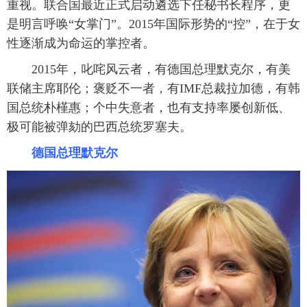
重视。联合国最近正式启动遴选下任秘书长程序，更
富媒体
摄影
新华广播
是明言呼唤“女掌门”。2015年国际形势的“控”，在于女
性逐渐成为命运的掌控者。
新华电视中文
新华电视英文
返回PC
2015年，叱咤风云者，有德国总理默克尔，有美
联储主席耶伦；褒贬不一者，有IMF总裁拉加德，有韩
国总统朴槿惠；个中失意者，也有支持率屡创新低、
极可能被弹劾的巴西总统罗塞夫。
德国总理默克尔