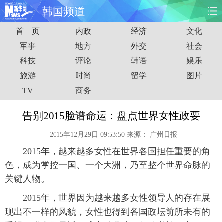
韩国频道
首 页
内政
经济
文化
首页
时政
国际
财经
军事
地方
外交
社会
科技
评论
韩语
娱乐
娱乐
体育
人事
教育
旅游
时尚
留学
图片
时尚
思客
地方
法治
TV
商务
港澳
台湾
华人
汽车
告别2015脸谱命运：盘点世界女性政要
2015年12月29日 09:53:50
来源：
广州日报
科技
能源
房产
公司
2015年，越来越多女性在世界各国担任重要的角
图片
视频
彩票
食品
色，成为掌控一国、一个大洲，乃至整个世界命脉的
关键人物。
旅游
健康
信息化
数据
2015年，世界因为越来越多女性领导人的存在展
现出不一样的风貌，女性也得到各国政坛前所未有的
金融
公益
军事
无人机