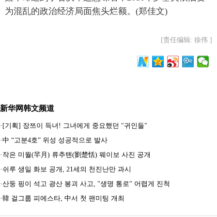
为混乱的政治经济局面焦头烂额。(郑佳文)
[责任编辑: 徐伟 ]
新华网韩文频道
·
[기획] 장쯔이 득녀! 그녀에게 중요했던 "귀인들"
·
中 “고분4호” 위성 성공적으로 발사
·
작은 미월(羋月) 류추톈(劉楚恬) 웨이보 사진 공개
·
쉬루 생일 화보 공개, 21세의 천진난만 과시
·
산둥 핑이 석고 광산 봉괴 사고, "생명 통로" 어렵게 진척
·
韓 걸그룹 피에스타, 中서 첫 팬미팅 개최