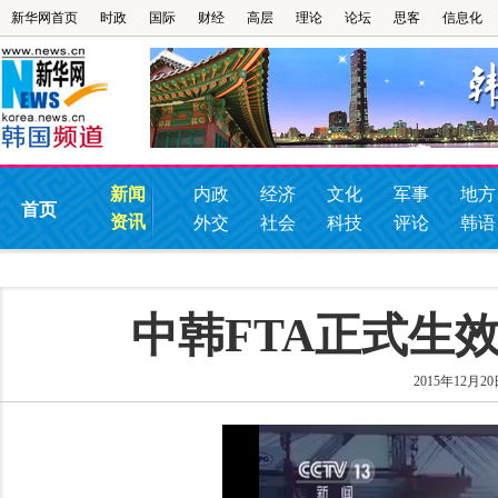
新华网首页
时政
国际
财经
高层
理论
论坛
思客
信息化
新闻
内政
经济
文化
军事
地方
首页
资讯
外交
社会
科技
评论
韩语
中韩FTA正式生
2015年12月20日