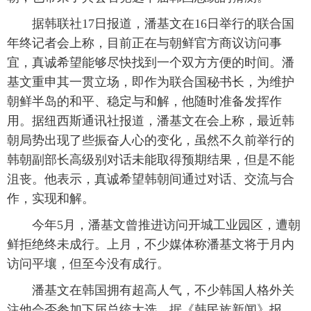
据韩联社17日报道，潘基文在16日举行的联合国
富媒体
摄影
新华广播
年终记者会上称，目前正在与朝鲜官方商议访问事
新华电视中文
新华电视英文
返回PC
宜，真诚希望能够尽快找到一个双方方便的时间。潘
基文重申其一贯立场，即作为联合国秘书长，为维护
朝鲜半岛的和平、稳定与和解，他随时准备发挥作
用。据纽西斯通讯社报道，潘基文在会上称，最近韩
朝局势出现了些振奋人心的变化，虽然不久前举行的
韩朝副部长高级别对话未能取得预期结果，但是不能
沮丧。他表示，真诚希望韩朝间通过对话、交流与合
作，实现和解。
今年5月，潘基文曾推进访问开城工业园区，遭朝
鲜拒绝终未成行。上月，不少媒体称潘基文将于月内
访问平壤，但至今没有成行。
潘基文在韩国拥有超高人气，不少韩国人格外关
注他会否参加下届总统大选。据《韩民族新闻》报