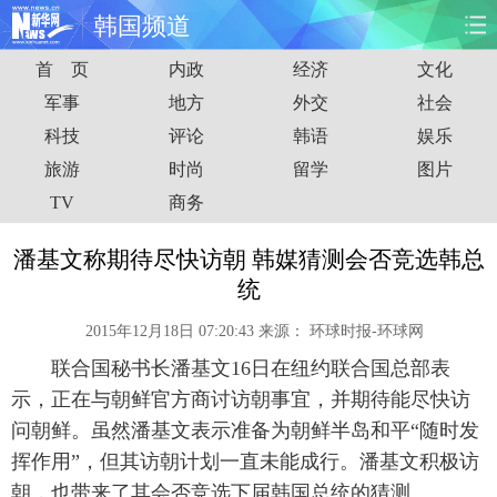
韩国频道
首 页
内政
经济
文化
首页
时政
国际
财经
军事
地方
外交
社会
科技
评论
韩语
娱乐
娱乐
体育
人事
教育
旅游
时尚
留学
图片
时尚
思客
地方
法治
TV
商务
港澳
台湾
华人
汽车
潘基文称期待尽快访朝 韩媒猜测会否竞选韩总
统
科技
能源
房产
公司
2015年12月18日 07:20:43
来源：
环球时报-环球网
图片
视频
彩票
食品
联合国秘书长潘基文16日在纽约联合国总部表
示，正在与朝鲜官方商讨访朝事宜，并期待能尽快访
旅游
健康
信息化
数据
问朝鲜。虽然潘基文表示准备为朝鲜半岛和平“随时发
挥作用”，但其访朝计划一直未能成行。潘基文积极访
金融
公益
军事
无人机
朝，也带来了其会否竞选下届韩国总统的猜测。