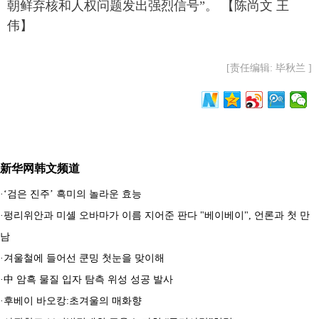
朝鲜弃核和人权问题发出强烈信号”。 【陈尚文 王
伟】
[责任编辑: 毕秋兰 ]
新华网韩文频道
·
‘검은 진주’ 흑미의 놀라운 효능
·
펑리위안과 미셸 오바마가 이름 지어준 판다 "베이베이", 언론과 첫 만
남
·
겨울철에 들어선 쿤밍 첫눈을 맞이해
·
中 암흑 물질 입자 탐측 위성 성공 발사
·
후베이 바오캉:초겨울의 매화향