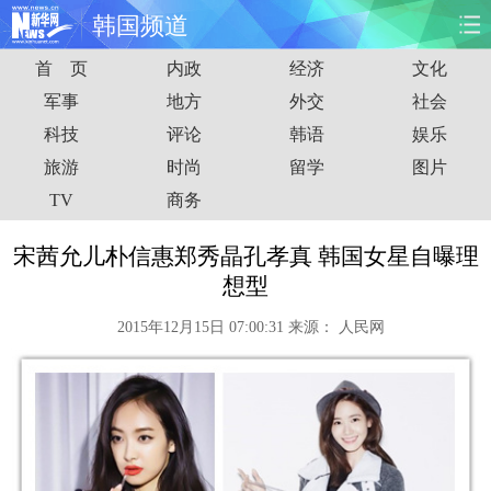
韩国频道
首 页
内政
经济
文化
首页
时政
国际
财经
军事
地方
外交
社会
科技
评论
韩语
娱乐
娱乐
体育
人事
教育
旅游
时尚
留学
图片
时尚
思客
地方
法治
TV
商务
港澳
台湾
华人
汽车
宋茜允儿朴信惠郑秀晶孔孝真 韩国女星自曝理
想型
科技
能源
房产
公司
2015年12月15日 07:00:31
来源：
人民网
图片
视频
彩票
食品
旅游
健康
信息化
数据
金融
公益
军事
无人机