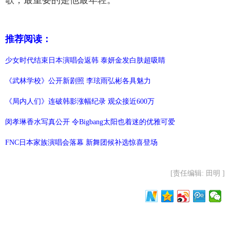
推荐阅读：
少女时代结束日本演唱会返韩 泰妍金发白肤超吸睛
《武林学校》公开新剧照 李玹雨弘彬各具魅力
《局内人们》连破韩影涨幅纪录 观众接近600万
闵孝琳香水写真公开 令Bigbang太阳也着迷的优雅可爱
FNC日本家族演唱会落幕 新舞团候补选惊喜登场
[责任编辑: 田明 ]