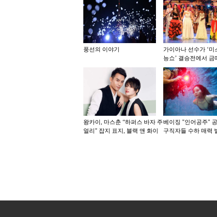
풍선의 이야기
가이아나 선수가 ‘미
능쇼’ 결승전에서 금
왕카이, 마스춘 “하퍼스 바자 주
베이징 "인어공주" 공
얼리" 잡지 표지, 블랙 앤 화이
구직자들 수하 매력 
트 패션