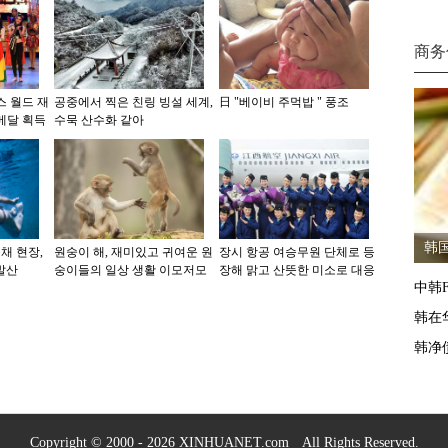
商务
스 월드 재
공중에서 찍은 친링 빙설 세계,
日 "베이비 주먹밥 " 풍조
메달 획득
수묵 산수화 같아
韩国
채 현장,
원숭이 해, 재미있고 귀여운 원
장시 항공 여승무원 단체로 등
발산
숭이들의 일상 생활 이모저모
장해 맑고 산뜻한 미소로 대응
中韩F
韩在
韩净
Copyright © 2000 - 2026 XINHUANET.com All Rights Reserved.