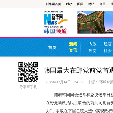
新华网首页
时政
国际
财经
高层
新闻
内政
经济
首页
资讯
外交
社会
韩国最大在野党前党首
2015年12月14日 07:41:30
来源：
环球时
分享至手机
随着韩国国会选举和总统选举日益
在野党新政治民主联合的前共同党首安
力”，争取在下届总统大选中实现政