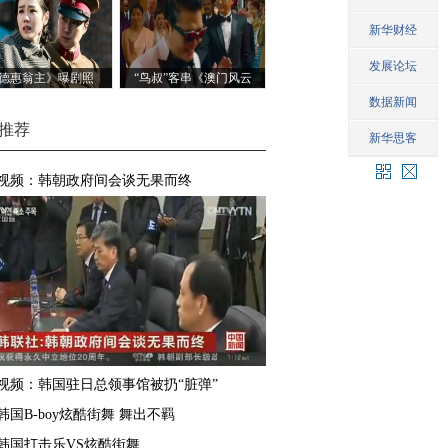
德惠翁主》曝剧照
“鸟叔”客串《澳门风云
3》
推荐
视频：韩朝政府间会谈无果而终
视频：韩国驻日总领事馆被扔“脏弹”
韩国B-boy炫酷街舞 舞出不羁
韩国打击乐VS炫酷街舞