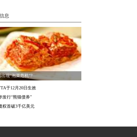
信息
出现"泡菜危机"?
TA于12月20日生效
华发行“熊猫债券”
债权首破3千亿美元