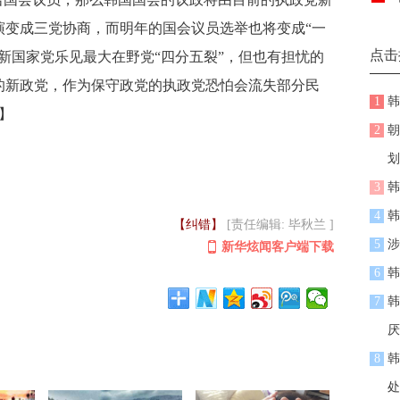
演变成三党协商，而明年的国会议员选举也将变成“一
点击
新国家党乐见最大在野党“四分五裂”，但也有担忧的
的新政党，作为保守政党的执政党恐怕会流失部分民
1
韩
】
2
朝
划
3
韩
4
韩
【纠错】
[责任编辑: 毕秋兰 ]
5
涉
新华炫闻客户端下载
6
韩
7
韩
厌
8
韩
处