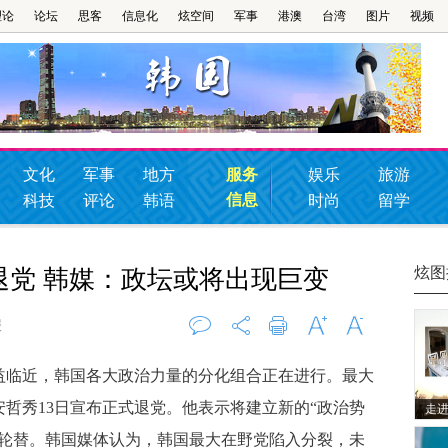
理论
论坛
思客
信息化
炫空间
军事
港澳
台湾
图片
视频
文化
军事
地方
服务
娱乐
旅游
信息
科技
评论
韩语
时尚
留学
炫图
退党 韩媒：政坛或将出现巨变
报
评论
0
打印
字大
字小
临近，韩国各大政治力量的分化组合正在进行。最大
哲秀13日宣布正式退党。他表示将建立新的“政治势
走进
权轮替。韩国媒体认为，韩国最大在野党陷入分裂，未