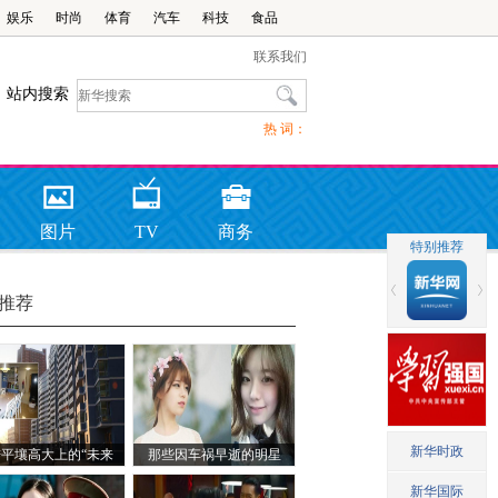
娱乐
时尚
体育
汽车
科技
食品
联系我们
站内搜索
热 词：
图片
TV
商务
推荐
平壤高大上的“未来
那些因车祸早逝的明星
科学家大街”