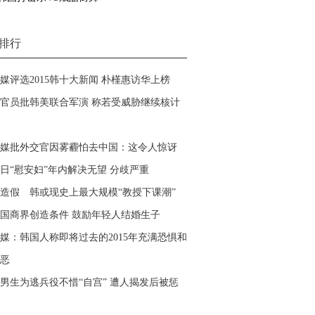
排行
媒评选2015韩十大新闻 朴槿惠访华上榜
官员批韩美联合军演 称若受威胁继续核计
媒批外交官因雾霾怕去中国：这令人惊讶
日“慰安妇”年内解决无望 分歧严重
造假 韩或现史上最大规模“教授下课潮”
国商界创造条件 鼓励年轻人结婚生子
媒：韩国人称即将过去的2015年充满恐惧和
恶
男生为逃兵役不惜“自宫” 遭人揭发后被惩