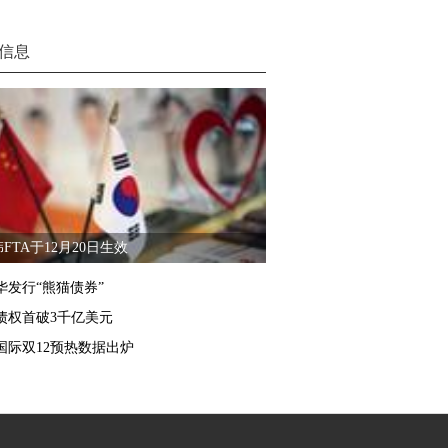
信息
FTA于12月20日生效
华发行“熊猫债券”
债权首破3千亿美元
国际双12预热数据出炉