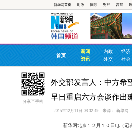
新华网首页
时政
国际
财经
高层
新闻
内政
经济
首页
资讯
外交
社会
外交部发言人：中方希
早日重启六方会谈作出
分享至手机
2015年12月11日 08:32:49
来源：
新华网
新华网北京１２月１０日电（记者