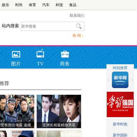
娱乐
时尚
体育
汽车
科技
食品
联系我们
站内搜索
热 词：
图片
TV
商务
推荐
国警察围住寺庙 逮捕
亚洲长相最精致男星
尔示威主谋韩相均