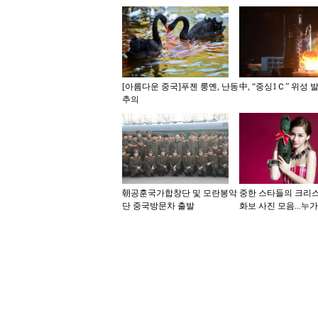
[아름다운 중국]푸젠 룽옌, 난동
中, “중싱1Ｃ” 위성
추의
朝공훈국가합창단 및 모란봉악
중한 스타들의 크리
단 중국방문차 출발
화보 사진 모음...누
스 여신?