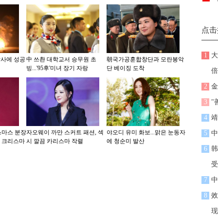
点击
1
大
 발사에 성공
中 쓰촨 대학교서 승무원 초
朝국가공훈합창단과 모란봉악
빙...'95후'미녀 장기 자랑
단 베이징 도착
倍
2
金
3
"
4
靖
스마스 분장
자오웨이 까만 스커트 패션, 섹
야오디 유미 화보...맑은 눈동자
5
中
가 크리스마
시 깔끔 카리스마 작렬
에 청순미 발산
6
韩
受
7
中
8
效
现