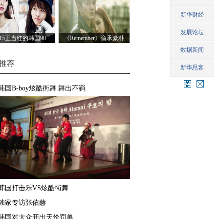
015正当红的韩国90
《Remember》俞承豪朴
后“小鲜肉们”
敏英剧照 甜蜜依偎羡煞
旁人
推荐
韩国B-boy炫酷街舞 舞出不羁
韩国打击乐VS炫酷街舞
独家专访张佑赫
韩国对大众开出天价罚单