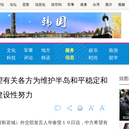
理论
论坛
思客
信息化
炫空间
军事
港澳
台湾
图片
视频
文化
军事
地方
服务
娱乐
旅游
信息
科技
评论
韩语
时尚
留学
炫图
望有关各方为维护半岛和平稳定和
建设性努力
韩
评论
0
打印
字大
字小
靳若城）外交部发言人华春莹１０日说，中方希望有
首