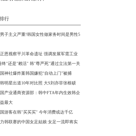
排行
男子主义严重!韩国女性做家务时间是男性5
正恩视察平川革命遗址 强调发展军需工业
善终"还是"赖活" 韩"尊严死"通过立法第一关
国神社爆炸案韩国嫌犯“自动上门”被捕
韩明星出道10年对比照 大S刘亦菲张根硕
国产业通商资源部：韩中FTA年内生效韩企
益最大
国游客在韩"买买买" 今年消费或达千亿
力韩联赛的中国女足姑娘:女足一流即将实