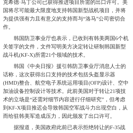
克希德·马丁公司已获得推进项目所需的出口许可。美
富媒体
摄影
新华广播
国将尽可能最大限度地支持韩国新型战机项目，并将
为提供强有力且有意义的支持而与“洛马”公司密切合
新华电视中文
新华电视英文
返回PC
作。
韩国防卫事业厅也表示，已收到有韩美两国6个机
关签字的文件，文件写明美方决定转让研制韩国新型
战斗机(KF-X)所需21个领域的技术。
韩国《中央日报》援引韩防卫事业厅消息人士的
话称，这次获得出口支持的技术包括头盔显示器
(HMD)整合、航空电子系统运用项目(OFP)设计、空中
加油设备控制设计等技术。此前美国对于转让21项技
术的立场是“还需对细节内容进行仔细研究”，但考虑
到KF-X项目推迟会导致韩国空军战斗力出现空白，从
而给驻韩美军造成压力，因此颁发了出口许可。
据报道，美国政府此前已表示拒绝转让的F-35战