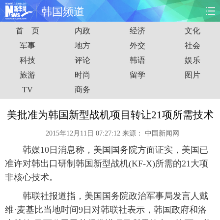
韩国频道
首 页
内政
经济
文化
首页
时政
国际
财经
军事
地方
外交
社会
科技
评论
韩语
娱乐
娱乐
体育
人事
教育
旅游
时尚
留学
图片
时尚
思客
地方
法治
TV
商务
港澳
台湾
华人
汽车
美批准为韩国新型战机项目转让21项所需技术
2015年12月11日 07:27:12
来源：
中国新闻网
科技
能源
房产
公司
韩媒10日消息称，美国国务院方面证实，美国已
图片
视频
彩票
食品
准许对韩出口研制韩国新型战机(KF-X)所需的21大项
非核心技术。
旅游
健康
信息化
数据
韩联社报道指，美国国务院政治军事局发言人戴
维·麦基比当地时间9日对韩联社表示，韩国政府和洛
金融
公益
军事
无人机