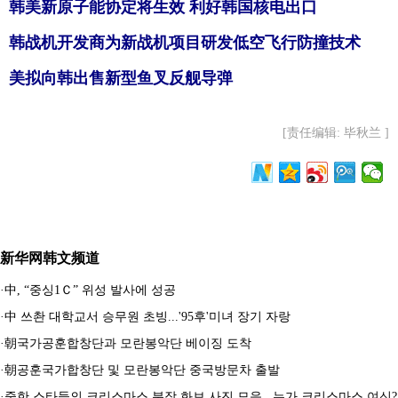
韩美新原子能协定将生效 利好韩国核电出口
韩战机开发商为新战机项目研发低空飞行防撞技术
美拟向韩出售新型鱼叉反舰导弹
[责任编辑: 毕秋兰 ]
新华网韩文频道
·
中, “중싱1Ｃ” 위성 발사에 성공
·
中 쓰촨 대학교서 승무원 초빙...'95후'미녀 장기 자랑
·
朝국가공훈합창단과 모란봉악단 베이징 도착
·
朝공훈국가합창단 및 모란봉악단 중국방문차 출발
·
중한 스타들의 크리스마스 분장 화보 사진 모음...누가 크리스마스 여신?