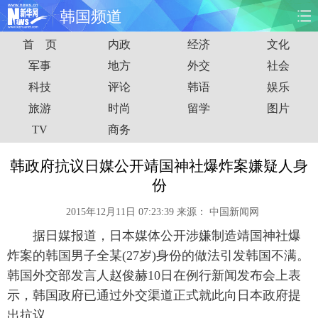
韩国频道
首 页
内政
经济
文化
首页
时政
国际
财经
军事
地方
外交
社会
科技
评论
韩语
娱乐
娱乐
体育
人事
教育
旅游
时尚
留学
图片
时尚
思客
地方
法治
TV
商务
港澳
台湾
华人
汽车
韩政府抗议日媒公开靖国神社爆炸案嫌疑人身
份
科技
能源
房产
公司
2015年12月11日 07:23:39
来源：
中国新闻网
图片
视频
彩票
食品
据日媒报道，日本媒体公开涉嫌制造靖国神社爆
炸案的韩国男子全某(27岁)身份的做法引发韩国不满。
旅游
健康
信息化
数据
韩国外交部发言人赵俊赫10日在例行新闻发布会上表
示，韩国政府已通过外交渠道正式就此向日本政府提
金融
公益
军事
无人机
出抗议。