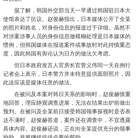
据了解，韩国外交部当天一早通过韩国驻日本大
富媒体
摄影
新华广播
使馆表达了抗议。赵俊赫指出，日本媒体公开了全某
新华电视中文
新华电视英文
返回PC
的照片和姓名，对身份信息的报道过于详细。虽然不
对涉案涉事人员的身份信息做模糊处理是日本媒体的
惯例，但韩国媒体在报道案件或事故时对此持慎重态
度，因此韩国有舆论认为日方的做法欠考虑。
但日本政府发言人官房长官菅义伟同一天在例行
记者会上表示，日本警方并未特意提供面部照片，因
此这应该是媒体任意的做法。
在被问及本案对韩日关系的影响时，赵俊赫慎重
地回答，理应静观调查进展，无法在结果出炉前做出
预判。在被问及全某前日接受韩国领事探视时是否表
达不满时，赵俊赫答道，案件还在调查中，不宜透露
具体内容。赵俊赫还说，正在向全某提供充分的领事
协助，并将继续提供必要的帮助。