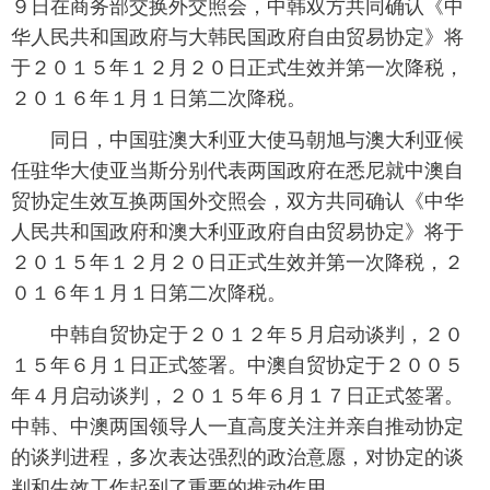
９日在商务部交换外交照会，中韩双方共同确认《中
华人民共和国政府与大韩民国政府自由贸易协定》将
富媒体
摄影
新华广播
于２０１５年１２月２０日正式生效并第一次降税，
新华电视中文
新华电视英文
返回PC
２０１６年１月１日第二次降税。
同日，中国驻澳大利亚大使马朝旭与澳大利亚候
任驻华大使亚当斯分别代表两国政府在悉尼就中澳自
贸协定生效互换两国外交照会，双方共同确认《中华
人民共和国政府和澳大利亚政府自由贸易协定》将于
２０１５年１２月２０日正式生效并第一次降税，２
０１６年１月１日第二次降税。
中韩自贸协定于２０１２年５月启动谈判，２０
１５年６月１日正式签署。中澳自贸协定于２００５
年４月启动谈判，２０１５年６月１７日正式签署。
中韩、中澳两国领导人一直高度关注并亲自推动协定
的谈判进程，多次表达强烈的政治意愿，对协定的谈
判和生效工作起到了重要的推动作用。