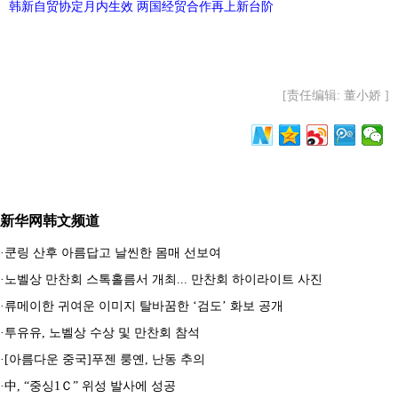
韩新自贸协定月内生效 两国经贸合作再上新台阶
[责任编辑: 董小娇 ]
新华网韩文频道
·
쿤링 산후 아름답고 날씬한 몸매 선보여
·
노벨상 만찬회 스톡홀름서 개최... 만찬회 하이라이트 사진
·
류메이한 귀여운 이미지 탈바꿈한 ‘검도’ 화보 공개
·
투유유, 노벨상 수상 및 만찬회 참석
·
[아름다운 중국]푸젠 룽옌, 난동 추의
·
中, “중싱1Ｃ” 위성 발사에 성공