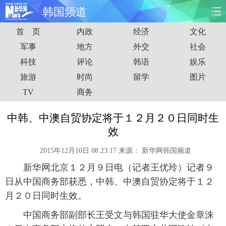
韩国频道
首 页
内政
经济
文化
首页
时政
国际
财经
军事
地方
外交
社会
科技
评论
韩语
娱乐
娱乐
体育
人事
教育
旅游
时尚
留学
图片
时尚
思客
地方
法治
TV
商务
港澳
台湾
华人
汽车
中韩、中澳自贸协定将于１２月２０日同时生
效
科技
能源
房产
公司
2015年12月10日 08:23:17
来源：
新华网韩国频道
图片
视频
彩票
食品
新华网北京１２月９日电（记者王优玲）记者９
日从中国商务部获悉，中韩、中澳自贸协定将于１２
旅游
健康
信息化
数据
月２０日同时生效。
中国商务部副部长王受文与韩国驻华大使金章洙
金融
公益
军事
无人机