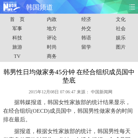
韩国频道
首 页
内政
经济
文化
首页
时政
国际
财经
军事
地方
外交
社会
科技
评论
韩语
娱乐
娱乐
体育
人事
教育
旅游
时尚
留学
图片
时尚
思客
地方
法治
TV
商务
港澳
台湾
华人
汽车
韩男性日均做家务45分钟 在经合组织成员国中
垫底
科技
能源
房产
公司
2015年12月08日 07:06:47
来源：
中国新闻网
图片
视频
彩票
食品
据韩媒报道，韩国女性家族部的统计结果显示，
在经合组织(OECD)成员国中，韩国男性做家务的时间
旅游
健康
信息化
数据
排在最后。
据报道，根据女性家族部的统计，韩国男性每天
金融
公益
军事
无人机