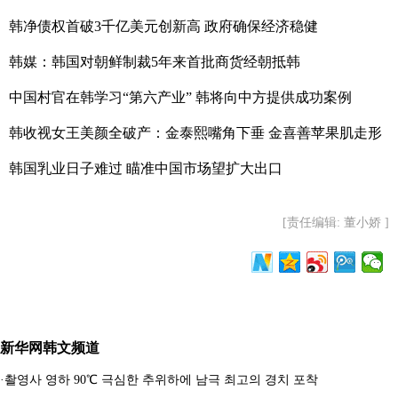
韩净债权首破3千亿美元创新高 政府确保经济稳健
韩媒：韩国对朝鲜制裁5年来首批商货经朝抵韩
中国村官在韩学习“第六产业” 韩将向中方提供成功案例
韩收视女王美颜全破产：金泰熙嘴角下垂 金喜善苹果肌走形
韩国乳业日子难过 瞄准中国市场望扩大出口
[责任编辑: 董小娇 ]
新华网韩文频道
·
촬영사 영하 90℃ 극심한 추위하에 남극 최고의 경치 포착