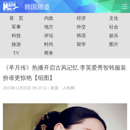
韩国频道
首 页
内政
经济
文化
首页
时政
国际
财经
军事
地方
外交
社会
科技
评论
韩语
娱乐
娱乐
体育
人事
教育
旅游
时尚
留学
图片
时尚
思客
地方
法治
TV
商务
港澳
台湾
华人
汽车
《芈月传》热播开启古风记忆 李英爱秀智韩服装
扮谁更惊艳【组图】
科技
能源
房产
公司
2015年12月05日 09:23:51
| 来源：人民网
图片
视频
彩票
食品
旅游
健康
信息化
数据
金融
公益
军事
无人机