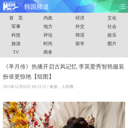
韩国频道
首 页
内政
经济
文化
首页
时政
国际
财经
军事
地方
外交
社会
科技
评论
韩语
娱乐
娱乐
体育
人事
教育
旅游
时尚
留学
图片
时尚
思客
地方
法治
TV
商务
港澳
台湾
华人
汽车
《芈月传》热播开启古风记忆 李英爱秀智韩服装
扮谁更惊艳【组图】
科技
能源
房产
公司
2015年12月05日 09:23:51
| 来源：人民网
图片
视频
彩票
食品
旅游
健康
信息化
数据
金融
公益
军事
无人机