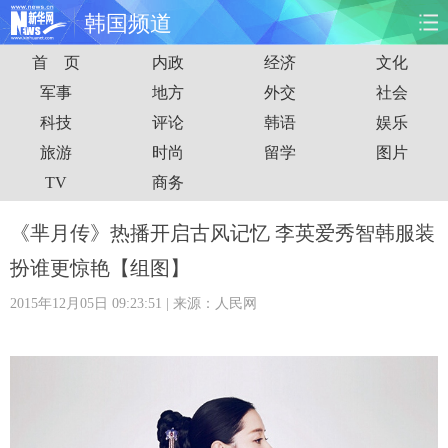
韩国频道
首 页
内政
经济
文化
首页
时政
国际
财经
军事
地方
外交
社会
科技
评论
韩语
娱乐
娱乐
体育
人事
教育
旅游
时尚
留学
图片
时尚
思客
地方
法治
TV
商务
港澳
台湾
华人
汽车
《芈月传》热播开启古风记忆 李英爱秀智韩服装
扮谁更惊艳【组图】
科技
能源
房产
公司
2015年12月05日 09:23:51
| 来源：人民网
图片
视频
彩票
食品
旅游
健康
信息化
数据
金融
公益
军事
无人机