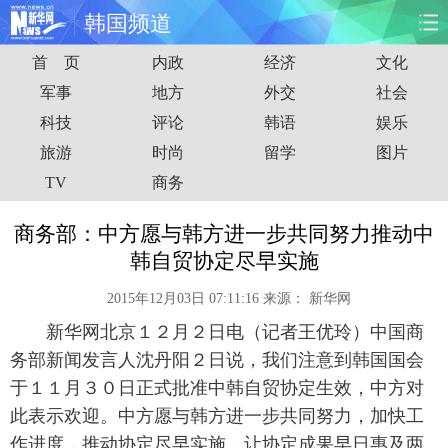
韩国频道
首 页
内政
经济
文化
首页
时政
国际
财经
军事
地方
外交
社会
科技
评论
韩语
娱乐
娱乐
体育
人事
教育
旅游
时尚
留学
图片
时尚
思客
地方
法治
TV
商务
港澳
台湾
华人
汽车
商务部：中方愿与韩方进一步共同努力推动中
韩自贸协定尽早实施
科技
能源
房产
公司
2015年12月03日 07:11:16
来源：
新华网
图片
视频
彩票
食品
新华网北京１２月２日电（记者王优玲）中国商
务部新闻发言人沈丹阳２日说，我们注意到韩国国会
旅游
健康
信息化
数据
于１１月３０日正式批准中韩自贸协定生效，中方对
此表示欢迎。中方愿与韩方进一步共同努力，加快工
金融
公益
军事
无人机
作进度，推动协定尽早实施，让协定成果早日惠及两