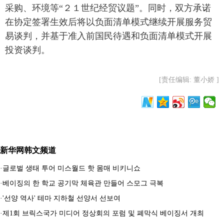
采购、环境等“２１世纪经贸议题”。同时，双方承诺
在协定签署生效后将以负面清单模式继续开展服务贸
易谈判，并基于准入前国民待遇和负面清单模式开展
投资谈判。
[责任编辑: 董小娇 ]
新华网韩文频道
·
글로벌 생태 투어 미스월드 핫 몸매 비키니쇼
·
베이징의 한 학교 공기막 체육관 만들어 스모그 극복
·
'선양 역사' 테마 지하철 선양서 선보여
·
제1회 브릭스국가 미디어 정상회의 포럼 및 폐막식 베이징서 개최