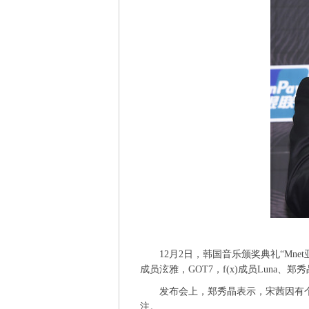
12月2日，韩国音乐颁奖典礼“Mnet亚洲音乐
成员泫雅，GOT7，f(x)成员Luna、郑
发布会上，郑秀晶表示，宋茜因有个人
注。