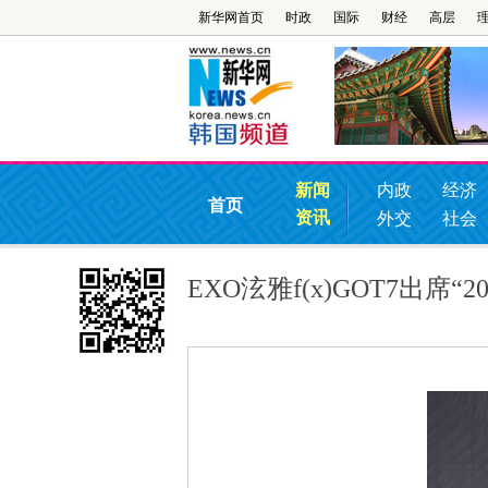
新华网首页
时政
国际
财经
高层
新闻
内政
经济
首页
资讯
外交
社会
EXO泫雅f(x)GOT7出席