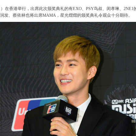
在香港举行，出席此次颁奖典礼的有EXO、PSY鸟叔、闵孝琳、2NE1的CL、
国巨星周润发、蔡依林也将出席MAMA，星光熠熠的颁奖典礼令观众十分期待。