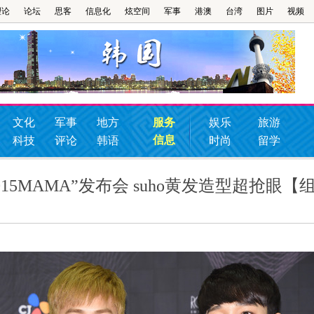
理论
论坛
思客
信息化
炫空间
军事
港澳
台湾
图片
视频
文化
军事
地方
服务
娱乐
旅游
信息
科技
评论
韩语
时尚
留学
“2015MAMA”发布会 suho黄发造型超抢眼【