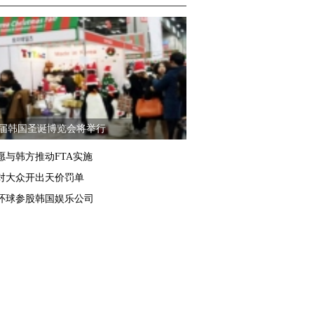
2届韩国圣诞博览会将举行
愿与韩方推动FTA实施
对大众开出天价罚单
环球参股韩国娱乐公司