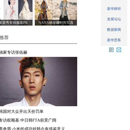
旁人
英爱秀智韩服装PK
NANA林珍娜时尚写真
推荐
独家专访张佑赫
韩国对大众开出天价罚单
专访权顺基:中日韩FTA前景广阔
李奇周:小米的成功对韩企有借鉴意义