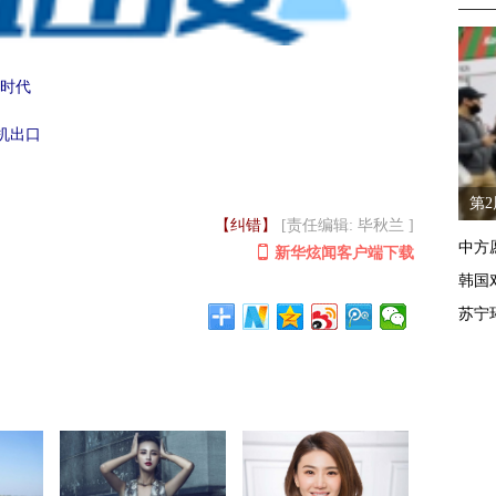
时代
斗机出口
第
【纠错】
[责任编辑: 毕秋兰 ]
中方
新华炫闻客户端下载
韩国
苏宁