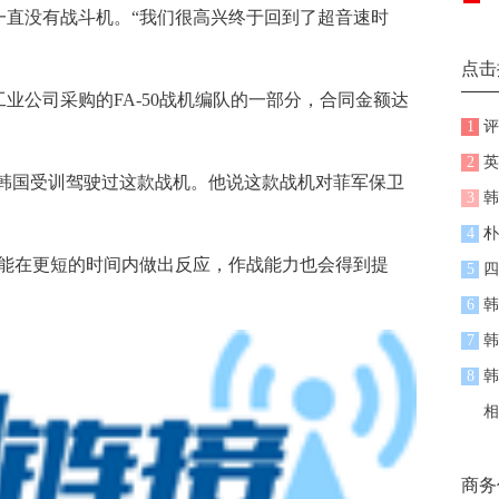
直没有战斗机。“我们很高兴终于回到了超音速时
。
点击
公司采购的FA-50战机编队的一部分，合同金额达
1
评
2
英
国受训驾驶过这款战机。他说这款战机对菲军保卫
3
韩
。
4
朴
在更短的时间内做出反应，作战能力也会得到提
5
四
6
韩
7
韩
8
韩
相
商务