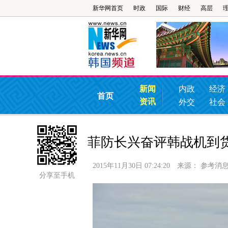
新华网首页
时政
国际
财经
高层
新闻
内政
经济
首页
资讯
外交
社会
菲防长兴奋评韩战机到货
2015年11月30日 07:24:20
来源：
参考消
分享至手机