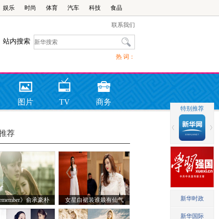
娱乐
时尚
体育
汽车
科技
食品
联系我们
站内搜索
热 词：
图片
TV
商务
推荐
emember》俞承豪朴
女星白裙装谁最有仙气
英剧照 甜蜜依偎羡煞