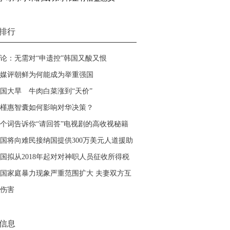
排行
论：无需对“申遗控”韩国又酸又恨
媒评朝鲜为何能成为举重强国
国大旱 牛肉白菜涨到“天价”
槿惠智囊如何影响对华决策？
个词告诉你“请回答”电视剧的高收视秘籍
国将向难民接纳国提供300万美元人道援助
国拟从2018年起对对神职人员征收所得税
国家庭暴力现象严重范围扩大 夫妻双方互
伤害
信息