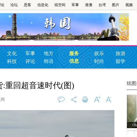
理论
论坛
思客
信息化
炫空间
军事
港澳
台湾
图片
视频
文化
军事
地方
服务
娱乐
旅游
信息
科技
评论
韩语
时尚
留学
炫图
:重回超音速时代(图)
息网
评论
0
打印
字大
字小
《R
敏