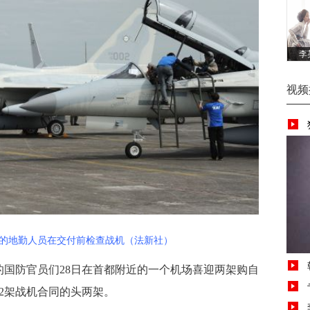
李
视频
地勤人员在交付前检查战机（法新社）
国防官员们28日在首都附近的一个机场喜迎两架购自
2架战机合同的头两架。