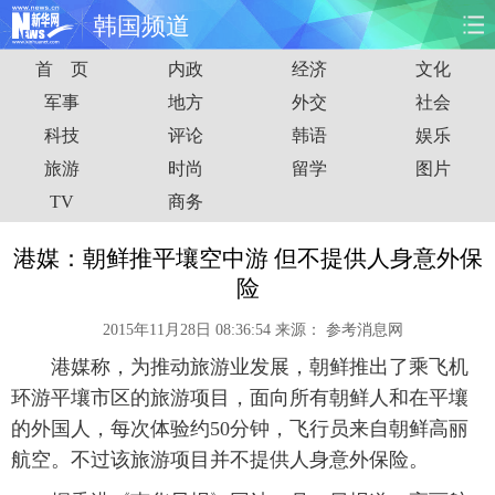
韩国频道
首 页
内政
经济
文化
首页
时政
国际
财经
军事
地方
外交
社会
科技
评论
韩语
娱乐
娱乐
体育
人事
教育
旅游
时尚
留学
图片
时尚
思客
地方
法治
TV
商务
港澳
台湾
华人
汽车
港媒：朝鲜推平壤空中游 但不提供人身意外保
险
科技
能源
房产
公司
2015年11月28日 08:36:54
来源：
参考消息网
图片
视频
彩票
食品
港媒称，为推动旅游业发展，朝鲜推出了乘飞机
环游平壤市区的旅游项目，面向所有朝鲜人和在平壤
旅游
健康
信息化
数据
的外国人，每次体验约50分钟，飞行员来自朝鲜高丽
航空。不过该旅游项目并不提供人身意外保险。
金融
公益
军事
无人机