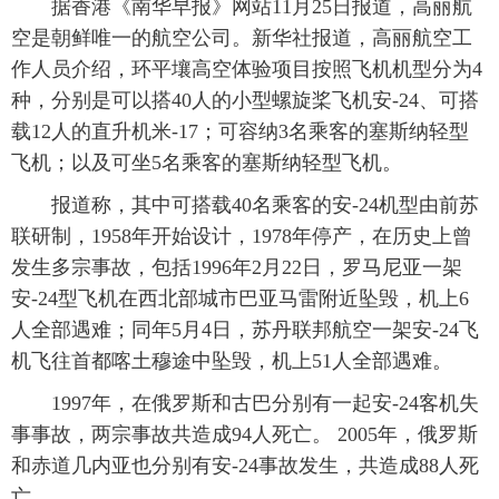
据香港《南华早报》网站11月25日报道，高丽航
空是朝鲜唯一的航空公司。新华社报道，高丽航空工
富媒体
摄影
新华广播
作人员介绍，环平壤高空体验项目按照飞机机型分为4
新华电视中文
新华电视英文
返回PC
种，分别是可以搭40人的小型螺旋桨飞机安-24、可搭
载12人的直升机米-17；可容纳3名乘客的塞斯纳轻型
飞机；以及可坐5名乘客的塞斯纳轻型飞机。
报道称，其中可搭载40名乘客的安-24机型由前苏
联研制，1958年开始设计，1978年停产，在历史上曾
发生多宗事故，包括1996年2月22日，罗马尼亚一架
安-24型飞机在西北部城市巴亚马雷附近坠毁，机上6
人全部遇难；同年5月4日，苏丹联邦航空一架安-24飞
机飞往首都喀土穆途中坠毁，机上51人全部遇难。
1997年，在俄罗斯和古巴分别有一起安-24客机失
事事故，两宗事故共造成94人死亡。 2005年，俄罗斯
和赤道几内亚也分别有安-24事故发生，共造成88人死
亡。