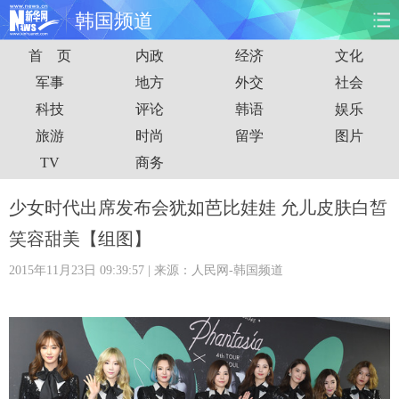
韩国频道
首 页
内政
经济
文化
首页
时政
国际
财经
军事
地方
外交
社会
科技
评论
韩语
娱乐
娱乐
体育
人事
教育
旅游
时尚
留学
图片
时尚
思客
地方
法治
TV
商务
港澳
台湾
华人
汽车
少女时代出席发布会犹如芭比娃娃 允儿皮肤白皙
笑容甜美【组图】
科技
能源
房产
公司
2015年11月23日 09:39:57
| 来源：人民网-韩国频道
图片
视频
彩票
食品
旅游
健康
信息化
数据
金融
公益
军事
无人机