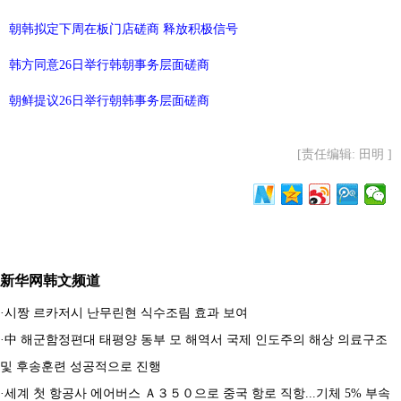
朝韩拟定下周在板门店磋商 释放积极信号
韩方同意26日举行韩朝事务层面磋商
朝鲜提议26日举行朝韩事务层面磋商
[责任编辑: 田明 ]
新华网韩文频道
·
시짱 르카저시 난무린현 식수조림 효과 보여
·
中 해군함정편대 태평양 동부 모 해역서 국제 인도주의 해상 의료구조
및 후송훈련 성공적으로 진행
·
세계 첫 항공사 에어버스 Ａ３５０으로 중국 항로 직항...기체 5% 부속