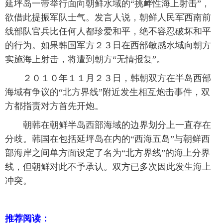
延坪岛一带举行面向朝鲜水域的“挑衅性海上射击”，
富媒体
摄影
新华广播
欲借此提振军队士气。发言人说，朝鲜人民军西南前
线部队官兵比任何人都珍爱和平，绝不容忍破坏和平
新华电视中文
新华电视英文
返回PC
的行为。如果韩国军方２３日在西部敏感水域向朝方
实施海上射击，将遭到朝方“无情报复”。
２０１０年１１月２３日，韩朝双方在半岛西部
海域有争议的“北方界线”附近发生相互炮击事件，双
方都指责对方首先开炮。
朝韩在朝鲜半岛西部海域的边界划分上一直存在
分歧。韩国在包括延坪岛在内的“西海五岛”与朝鲜西
部海岸之间单方面设定了名为“北方界线”的海上分界
线，但朝鲜对此不予承认。双方已多次因此发生海上
冲突。
推荐阅读：