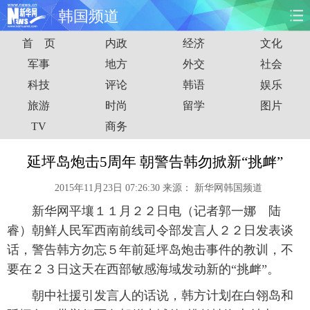
韩国频道
首 页
内政
经济
文化
首页
时政
国际
财经
军事
地方
外交
社会
科技
评论
韩语
娱乐
娱乐
体育
人事
教育
旅游
时尚
留学
图片
时尚
思客
地方
法治
TV
商务
港澳
台湾
华人
汽车
延坪岛炮击5周年 朝警告韩勿掀新“挑衅”
2015年11月23日 07:26:30
来源：
新华网韩国频道
科技
能源
房产
公司
新华网平壤１１月２２日电（记者郭一娜 陆
图片
视频
彩票
食品
睿）朝鲜人民军西南前线司令部发言人２２日发表谈
话，警告韩方勿忘５年前延坪岛炮击事件的教训，不
旅游
健康
信息化
数据
要在２３日这天在西部敏感海域发动新的“挑衅”。
朝中社援引发言人的话说，韩方计划在白翎岛和
金融
公益
军事
无人机