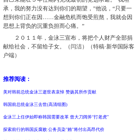
承，我的努力没有达到你们的期望，”他说，“只要一
想到你们正在因……金融危机而饱受煎熬，我就会因
思想上背负的沉重负担而心痛。”
２０１１年，金泳三宣布，将把个人财产全部捐
献给社会，不留给子女。（闫洁）（特稿·新华国际客
户端）
推荐阅读：
美对韩前总统金泳三逝世表哀悼 赞扬其所作贡献
韩国前总统金泳三去世(高清组图)
金泳三上任伊始即称韩国需要改革 曾大刀阔斧“打老虎”
探索前行的韩国反腐败:公务员染"贿"将付出高昂代价