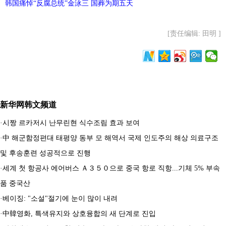
韩国痛悼“反腐总统”金泳三 国葬为期五天
[责任编辑: 田明 ]
新华网韩文频道
·
시짱 르카저시 난무린현 식수조림 효과 보여
·
中 해군함정편대 태평양 동부 모 해역서 국제 인도주의 해상 의료구조
및 후송훈련 성공적으로 진행
·
세계 첫 항공사 에어버스 Ａ３５０으로 중국 항로 직항...기체 5% 부속
품 중국산
·
베이징: "소설"절기에 눈이 많이 내려
·
中韓영화, 특색유지와 상호융합의 새 단계로 진입