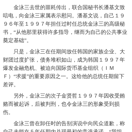
金泳三去世的噩耗传出，联合国秘书长潘基文致
唁电，向金泳三家属表示慰问。潘基文说，自己１９
９６年至１９９７年担任过时任总统金泳三的高级秘
书，“从他那里获得许多指导，继而为自己的公共事业
奠定基础”。
只是，金泳三在任期间放任韩国的家族企业、大
财团过度扩张，债务堆积如山，成为韩国１９９７年
爆发金融危机、被迫向国际货币基金组织（ＩＭ
Ｆ）“求援”的重要原因之一。这给他的总统任期留下
差评。
另外，金泳三的次子金贤哲１９９７年因收受贿
赂而被起诉，后被判刑，也令金泳三的形象受到损
伤。
金泳三曾在卸任时的告别演说中向民众道歉，称
自己未能在５年任期内兑现最初的竞选承诺。“我坦