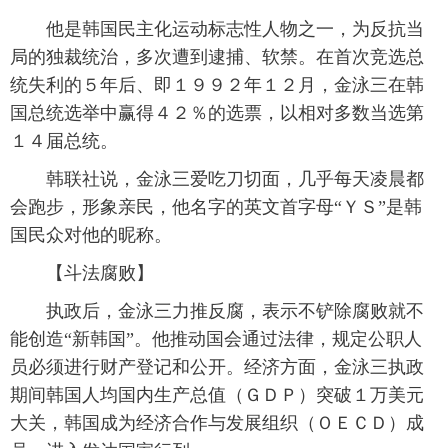
他是韩国民主化运动标志性人物之一，为反抗当
局的独裁统治，多次遭到逮捕、软禁。在首次竞选总
统失利的５年后、即１９９２年１２月，金泳三在韩
国总统选举中赢得４２％的选票，以相对多数当选第
１４届总统。
韩联社说，金泳三爱吃刀切面，几乎每天凌晨都
会跑步，形象亲民，他名字的英文首字母“ＹＳ”是韩
国民众对他的昵称。
【斗法腐败】
执政后，金泳三力推反腐，表示不铲除腐败就不
能创造“新韩国”。他推动国会通过法律，规定公职人
员必须进行财产登记和公开。经济方面，金泳三执政
期间韩国人均国内生产总值（ＧＤＰ）突破１万美元
大关，韩国成为经济合作与发展组织（ＯＥＣＤ）成