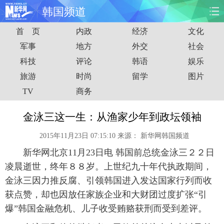
韩国频道
首 页
内政
经济
文化
首页
时政
国际
财经
军事
地方
外交
社会
科技
评论
韩语
娱乐
娱乐
体育
人事
教育
旅游
时尚
留学
图片
时尚
思客
地方
法治
TV
商务
港澳
台湾
华人
汽车
金泳三这一生：从渔家少年到政坛领袖
2015年11月23日 07:15:10
来源：
新华网韩国频道
科技
能源
房产
公司
新华网北京11月23日电 韩国前总统金泳三２２日
图片
视频
彩票
食品
凌晨逝世，终年８８岁。上世纪九十年代执政期间，
金泳三因力推反腐、引领韩国进入发达国家行列而收
旅游
健康
信息化
数据
获点赞，却也因放任家族企业和大财团过度扩张“引
爆”韩国金融危机、儿子收受贿赂获刑而受到差评。
金融
公益
军事
无人机