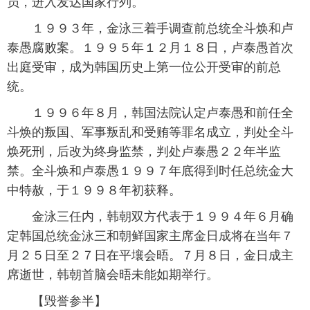
员，进入发达国家行列。
１９９３年，金泳三着手调查前总统全斗焕和卢
泰愚腐败案。１９９５年１２月１８日，卢泰愚首次
出庭受审，成为韩国历史上第一位公开受审的前总
统。
１９９６年８月，韩国法院认定卢泰愚和前任全
斗焕的叛国、军事叛乱和受贿等罪名成立，判处全斗
焕死刑，后改为终身监禁，判处卢泰愚２２年半监
禁。全斗焕和卢泰愚１９９７年底得到时任总统金大
中特赦，于１９９８年初获释。
金泳三任内，韩朝双方代表于１９９４年６月确
定韩国总统金泳三和朝鲜国家主席金日成将在当年７
月２５日至２７日在平壤会晤。７月８日，金日成主
席逝世，韩朝首脑会晤未能如期举行。
【毁誉参半】