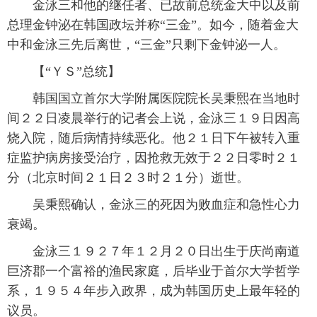
金泳三和他的继任者、已故前总统金大中以及前
富媒体
摄影
新华广播
总理金钟泌在韩国政坛并称“三金”。如今，随着金大
中和金泳三先后离世，“三金”只剩下金钟泌一人。
新华电视中文
新华电视英文
返回PC
【“ＹＳ”总统】
韩国国立首尔大学附属医院院长吴秉熙在当地时
间２２日凌晨举行的记者会上说，金泳三１９日因高
烧入院，随后病情持续恶化。他２１日下午被转入重
症监护病房接受治疗，因抢救无效于２２日零时２１
分（北京时间２１日２３时２１分）逝世。
吴秉熙确认，金泳三的死因为败血症和急性心力
衰竭。
金泳三１９２７年１２月２０日出生于庆尚南道
巨济郡一个富裕的渔民家庭，后毕业于首尔大学哲学
系，１９５４年步入政界，成为韩国历史上最年轻的
议员。