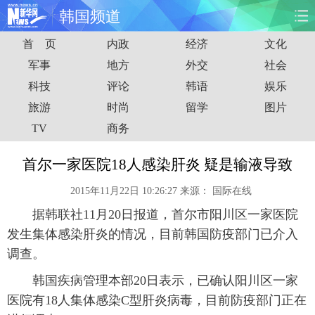
韩国频道
首 页
内政
经济
文化
首页
时政
国际
财经
军事
地方
外交
社会
科技
评论
韩语
娱乐
娱乐
体育
人事
教育
旅游
时尚
留学
图片
时尚
思客
地方
法治
TV
商务
港澳
台湾
华人
汽车
首尔一家医院18人感染肝炎 疑是输液导致
2015年11月22日 10:26:27
来源：
国际在线
科技
能源
房产
公司
据韩联社11月20日报道，首尔市阳川区一家医院
图片
视频
彩票
食品
发生集体感染肝炎的情况，目前韩国防疫部门已介入
调查。
旅游
健康
信息化
数据
韩国疾病管理本部20日表示，已确认阳川区一家
医院有18人集体感染C型肝炎病毒，目前防疫部门正在
金融
公益
军事
无人机