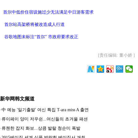
首尔中低价住宿设施过少无法满足中日游客需求
首尔站高架桥将被改造成人行道
谷歌地图未标注“首尔” 市政府要求改正
[责任编辑: 董小娇 ]
新华网韩文频道
·
中 예능 '일기출발' 여신 특집 T-ara miss A 출연
·
류이페이 양미 저우쉰...여신들의 초겨울 패션
·
류첸한 잡지 화보...상큼 발랄 청순미 폭발
·
2015베이징 세계 식품 박람회 베이징서 개최