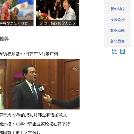
美
中韩梦之队》收官
东盟与韩国领导人会议
举行
推荐
专访权顺基:中日韩FTA前景广阔
李奇周:小米的成功对韩企有借鉴意义
池永模：明年中韩企业家论坛在韩举行
韩国蔚山市中文宣传片