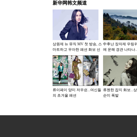
新华网韩文频道
상원제 뉴 뮤직 MV 첫 방송, 스
中후난 장자제 우링
마트하고 우아한 패션 화보 선
에 운해 경관 나타나.
보여
(仙境)에 들어선듯
류이페이 양미 저우쉰...여신들
류첸한 잡지 화보...
의 초겨울 패션
순미 폭발