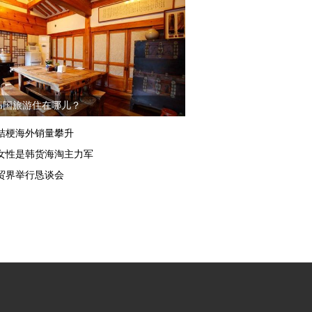
韩国旅游住在哪儿？
桔梗海外销量攀升
女性是韩货海淘主力军
贸界举行恳谈会