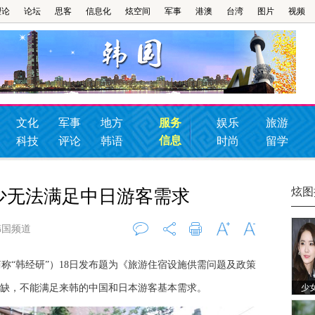
理论
论坛
思客
信息化
炫空间
军事
港澳
台湾
图片
视频
文化
军事
地方
服务
娱乐
旅游
信息
科技
评论
韩语
时尚
留学
炫图
少无法满足中日游客需求
韩国频道
评论
0
打印
字大
字小
“韩经研”）18日发布题为《旅游住宿设施供需问题及政策
缺，不能满足来韩的中国和日本游客基本需求。
少
如