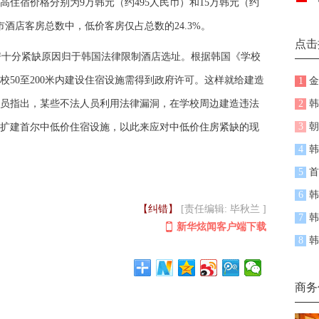
住宿价格分别为9万韩元（约495人民币）和15万韩元（约
尔市酒店客房总数中，低价客房仅占总数的24.3%。
点击
十分紧缺原因归于韩国法律限制酒店选址。根据韩国《学校
50至200米内建设住宿设施需得到政府许可。这样就给建造
1
金
员指出，某些不法人员利用法律漏洞，在学校周边建造违法
2
韩
3
朝
扩建首尔中低价住宿设施，以此来应对中低价住房紧缺的现
4
韩
5
首
6
韩
【纠错】
[责任编辑: 毕秋兰 ]
7
韩
新华炫闻客户端下载
8
韩
商务