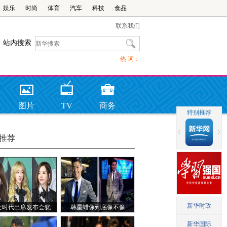
娱乐
时尚
体育
汽车
科技
食品
联系我们
站内搜索
热 词：
图片
TV
商务
推荐
女时代出席发布会犹
韩星蜡像到底像不像
芭比娃娃 允儿笑容甜