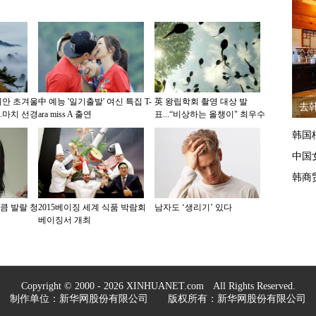
위안 초겨울
中 예능 '일기출발' 여신 특집 T-
英 왕립학회 촬영 대상 발
去
..마치 선경
ara miss A 출연
표...“비상하는 올챙이" 최우수
상 획득
韩国
中国
韩商
상큼 발랄 청
2015베이징 세계 식품 박람회
남자도 ‘생리기’ 있다
베이징서 개최
Copyright © 2000 - 2026 XINHUANET.com All Rights Reserved.
制作单位：新华网股份有限公司 版权所有：新华网股份有限公司