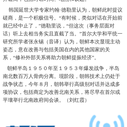
富媒体
摄影
新华广播
韩国延世大学专家约翰·德勒里认为，朝鲜此时提议
磋商，是一个积极信号。“有时候，类似对话在开始前
新华电视中文
新华电视英文
返回PC
就已经中止了，”德勒里说，“但这次（事务层面对
话）听上去相当务实且直截了当。”首尔大学和平统一
研究所学者张永锡（音译）认为，朝鲜本次显现主动
姿态，意在改善与包括美国在内的其他国家的关
系，“修补外部关系将助力朝鲜提振经济”。
朝鲜半岛１９５０年至１９５３年爆发战争，半岛
南北数百万人骨肉分离。现阶段，朝韩技术上仍处于
战争状态，今年８月，朝韩举行高级别对话并达成多
项协议，包括商定为改善北南关系，将尽早在首尔或
平壤举行北南政府间会谈。（刘红霞）