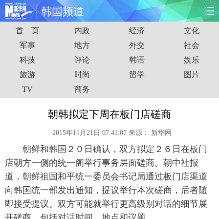
韩国频道
首 页
内政
经济
文化
首页
时政
国际
财经
军事
地方
外交
社会
科技
评论
韩语
娱乐
娱乐
体育
人事
教育
旅游
时尚
留学
图片
时尚
思客
地方
法治
TV
商务
港澳
台湾
华人
汽车
朝韩拟定下周在板门店磋商
2015年11月21日 07:41:07
来源：
新华网
科技
能源
房产
公司
朝鲜和韩国２０日确认，双方拟定２６日在板门
图片
视频
彩票
食品
店朝方一侧的统一阁举行事务层面磋商。朝中社报
道，朝鲜祖国和平统一委员会书记局通过板门店渠道
旅游
健康
信息化
数据
向韩国统一部发出通知，提议举行本次磋商，后者随
即接受提议。双方可能就举行更高级别对话的细节展
金融
公益
军事
无人机
开磋商，包括对话时间、地点和议题。