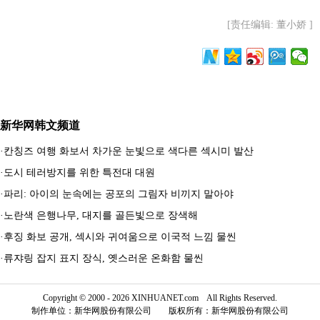
[责任编辑: 董小娇 ]
新华网韩文频道
·
칸칭즈 여행 화보서 차가운 눈빛으로 색다른 섹시미 발산
·
도시 테러방지를 위한 특전대 대원
·
파리: 아이의 눈속에는 공포의 그림자 비끼지 말아야
·
노란색 은행나무, 대지를 골든빛으로 장색해
·
후징 화보 공개, 섹시와 귀여움으로 이국적 느낌 물씬
·
류쟈링 잡지 표지 장식, 옛스러운 온화함 물씬
Copyright © 2000 - 2026 XINHUANET.com All Rights Reserved.
制作单位：新华网股份有限公司 版权所有：新华网股份有限公司