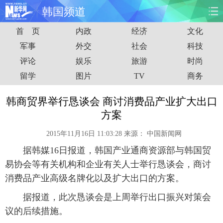
韩国频道
首 页
内政
经济
文化
首页
时政
国际
财经
军事
外交
社会
科技
评论
娱乐
旅游
时尚
娱乐
体育
人事
教育
留学
图片
TV
商务
时尚
思客
地方
法治
韩商贸界举行恳谈会 商讨消费品产业扩大出口
港澳
台湾
华人
汽车
方案
2015年11月16日 11:03:28
来源：
中国新闻网
科技
能源
房产
公司
据韩媒16日报道，韩国产业通商资源部与韩国贸
图片
视频
彩票
食品
易协会等有关机构和企业有关人士举行恳谈会，商讨
消费品产业高级名牌化以及扩大出口的方案。
旅游
健康
信息化
数据
据报道，此次恳谈会是上周举行出口振兴对策会
议的后续措施。
金融
公益
军事
无人机