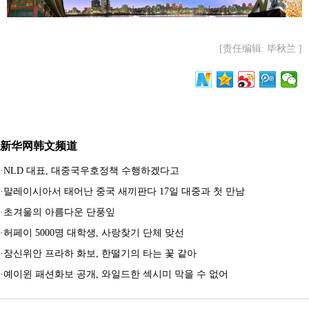
[责任编辑: 毕秋兰 ]
新华网韩文频道
·
NLD 대표, 대중국우호정책 수행하겠다고
·
말레이시아서 태어난 중국 새끼판다 17일 대중과 첫 만남
·
초겨울의 아름다운 단풍잎
·
허페이 5000명 대학생, 사랑찾기 단체 맞선
·
장신위안 프라하 화보, 한떨기의 타는 꽃 같아
·
예이윈 패션화보 공개, 와일드한 섹시미 막을 수 없어