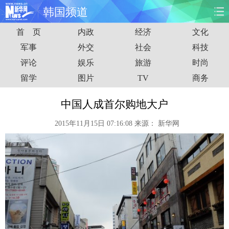
韩国频道
首 页
内政
经济
文化
首页
时政
国际
财经
军事
外交
社会
科技
评论
娱乐
旅游
时尚
娱乐
体育
人事
教育
留学
图片
TV
商务
时尚
思客
地方
法治
中国人成首尔购地大户
港澳
台湾
华人
汽车
2015年11月15日 07:16:08
来源：
新华网
科技
能源
房产
公司
图片
视频
彩票
食品
旅游
健康
信息化
数据
金融
公益
军事
无人机