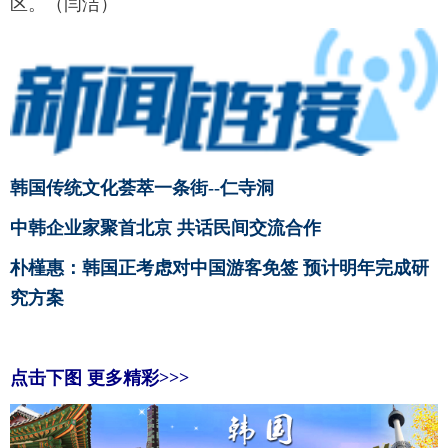
区。（闫洁）
韩国传统文化荟萃一条街--仁寺洞
中韩企业家聚首北京 共话民间交流合作
朴槿惠：韩国正考虑对中国游客免签 预计明年完成研
究方案
点击下图 更多精彩>>>