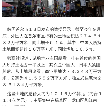
富媒体
摄影
新华广播
新华电视中文
新华电视英文
返回PC
韩国首尔市１３日发布的数据显示，截至今年９月
底，外国人在首尔市区持有的土地面积达２７４.５１
３２万平方米，同比增长５.１％。其中，中国人所持
土地面积超过１６万平方米，同比增加１６.５％。
韩联社报道，从购地业主国籍看，排在首位的美国
人所持土地占一半以上，其次是中国人，日本人紧随
其后。从土地用途看，商业用地达７３.３４８万平方
米，公寓为４１.５５５２万平方米，独立式住宅为２
８.３１８４万平方米。
这些土地的总价大约为１０.１６万亿韩元（约合９
１.４亿美元），主要集中在瑞草区、龙山区和江南