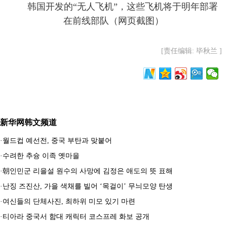
韩国开发的“无人飞机”，这些飞机将于明年部署
在前线部队（网页截图）
[责任编辑: 毕秋兰 ]
新华网韩文频道
·
월드컵 예선전, 중국 부탄과 맞붙어
·
수려한 추슝 이족 옛마을
·
朝인민군 리을설 원수의 사망에 김정은 애도의 뜻 표해
·
난징 즈진산, 가을 색채를 빌어 ‘목걸이’ 무늬모양 탄생
·
여신들의 단체사진, 최하위 미모 있기 마련
·
티아라 중국서 함대 캐릭터 코스프레 화보 공개