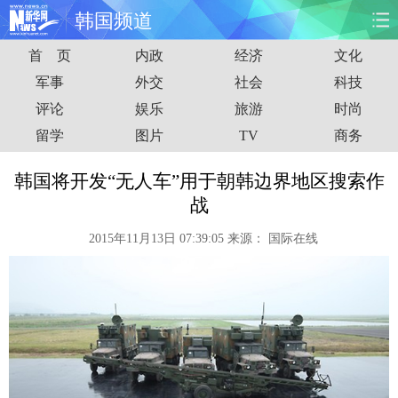
韩国频道
首 页
内政
经济
文化
首页
时政
国际
财经
军事
外交
社会
科技
评论
娱乐
旅游
时尚
娱乐
体育
人事
教育
留学
图片
TV
商务
时尚
思客
地方
法治
韩国将开发“无人车”用于朝韩边界地区搜索作
港澳
台湾
华人
汽车
战
2015年11月13日 07:39:05
来源：
国际在线
科技
能源
房产
公司
图片
视频
彩票
食品
旅游
健康
信息化
数据
金融
公益
军事
无人机