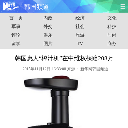
韩国频道
首 页
内政
经济
文化
首页
时政
国际
财经
军事
外交
社会
科技
评论
娱乐
旅游
时尚
娱乐
体育
人事
教育
留学
图片
TV
商务
时尚
思客
地方
法治
韩国惠人“榨汁机”在中维权获赔208万
港澳
台湾
华人
汽车
2015年11月12日 16:33:08
来源：
新华网韩国频道
科技
能源
房产
公司
图片
视频
彩票
食品
旅游
健康
信息化
数据
金融
公益
军事
无人机