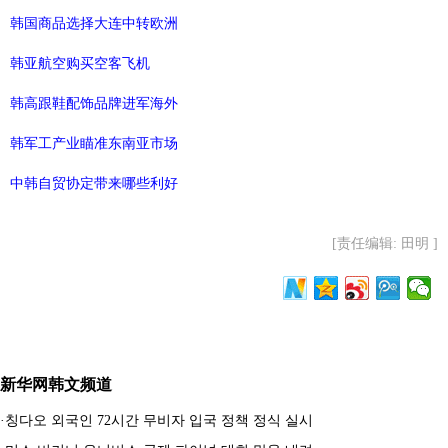
韩国商品选择大连中转欧洲
韩亚航空购买空客飞机
韩高跟鞋配饰品牌进军海外
韩军工产业瞄准东南亚市场
中韩自贸协定带来哪些利好
[责任编辑: 田明 ]
新华网韩文频道
·
칭다오 외국인 72시간 무비자 입국 정책 정식 실시