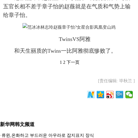
五官长相不差于章子怡的赵薇就是在气质和气势上输
给章子怡。
TwinsVS阿雅
和天生丽质的Twins一比阿雅彻底惨败了。
1
2
下一页
[责任编辑: 毕秋兰 ]
新华网韩文频道
·
류윈,온화하고 부드러운 아우라로 잡지표지 장식