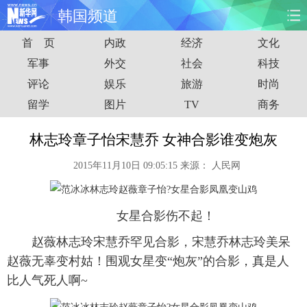
韩国频道
首 页
内政
经济
文化
首页
时政
国际
财经
军事
外交
社会
科技
评论
娱乐
旅游
时尚
娱乐
体育
人事
教育
留学
图片
TV
商务
时尚
思客
地方
法治
林志玲章子怡宋慧乔 女神合影谁变炮灰
港澳
台湾
华人
汽车
2015年11月10日 09:05:15
来源：
人民网
科技
能源
房产
公司
女星合影伤不起！
图片
视频
彩票
食品
赵薇林志玲宋慧乔罕见合影，宋慧乔林志玲美呆
旅游
健康
信息化
数据
赵薇无辜变村姑！围观女星变“炮灰”的合影，真是人
比人气死人啊~
金融
公益
军事
无人机