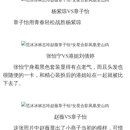
富媒体
摄影
新华广播
杨紫琼VS章子怡
章子怡用青春轻松战胜杨紫琼
新华电视中文
新华电视英文
返回PC
张怡宁VS港姐刘倩婷
张怡宁身着黑色套装显得有点老气，而且头发也
很随便的一卡，和精心装扮后的港姐站在一起就被比
下去了。
赵薇VS章子怡
这张照片中赵薇显出了小燕子当初的模样，可惜