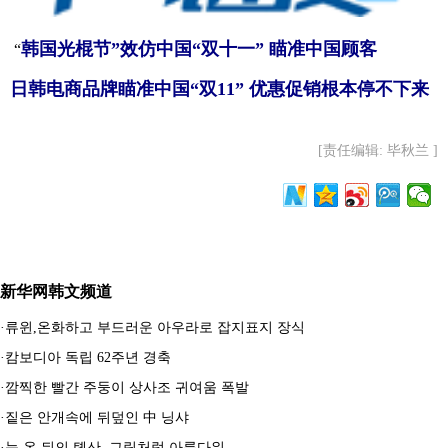
韩国光棍节”效仿中国“双十一” 瞄准中国顾客
“
日韩电商品牌瞄准中国“双11” 优惠促销根本停不下来
[责任编辑: 毕秋兰 ]
新华网韩文频道
·
류윈,온화하고 부드러운 아우라로 잡지표지 장식
·
캄보디아 독립 62주년 경축
·
깜찍한 빨간 주둥이 상사조 귀여움 폭발
·
짙은 안개속에 뒤덮인 中 닝샤
·
눈 온 뒤의 톈산, 그림처럼 아름다워