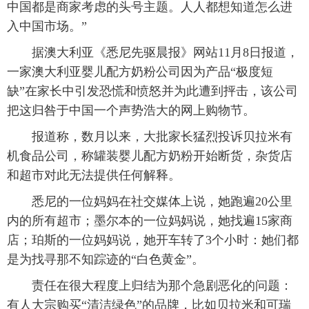
中国都是商家考虑的头号主题。人人都想知道怎么进
入中国市场。”
据澳大利亚《悉尼先驱晨报》网站11月8日报道，
一家澳大利亚婴儿配方奶粉公司因为产品“极度短
缺”在家长中引发恐慌和愤怒并为此遭到抨击，该公司
把这归咎于中国一个声势浩大的网上购物节。
报道称，数月以来，大批家长猛烈投诉贝拉米有
机食品公司，称罐装婴儿配方奶粉开始断货，杂货店
和超市对此无法提供任何解释。
悉尼的一位妈妈在社交媒体上说，她跑遍20公里
内的所有超市；墨尔本的一位妈妈说，她找遍15家商
店；珀斯的一位妈妈说，她开车转了3个小时：她们都
是为找寻那不知踪迹的“白色黄金”。
责任在很大程度上归结为那个急剧恶化的问题：
有人大宗购买“清洁绿色”的品牌，比如贝拉米和可瑞