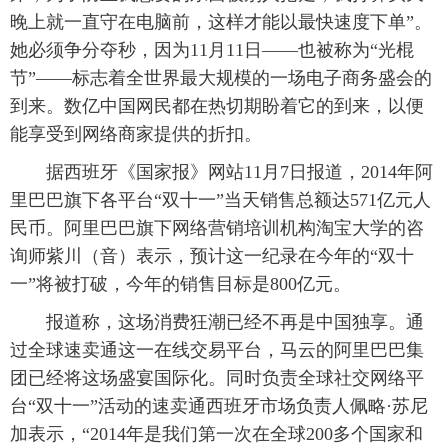
晚上就一直守在电脑前，这样才能以最快速度下单”。
富媒体
摄影
新华广播
她必须争分夺秒，因为11月11日——也被称为“光棍
节”——标志着全世界最大规模的一场电子商务盛会的
新华电视中文
新华电视英文
返回PC
到来。数亿中国网民都在热切期盼着它的到来，以便
能享受到网络商家提供的折扣。
据西班牙《国家报》网站11月7日报道，2014年阿
里巴巴旗下各平台“双十一”当天销售总额达571亿元人
民币。阿里巴巴旗下网络营销培训机构淘宝大学的咨
询师紫川（音）表示，预计这一纪录在今年的“双十
一”将被打破，今年的销售目标是800亿元。
报道称，这场消费狂潮已经不再是中国独享。通
过全球速卖通这一在线交易平台，马云的阿里巴巴集
团已经将这场盛宴国际化。同时负责全球社交网络平
台“双十一”活动的速卖通西班牙市场负责人佩略·苏尼
加表示，“2014年是我们第一次在全球200多个国家和