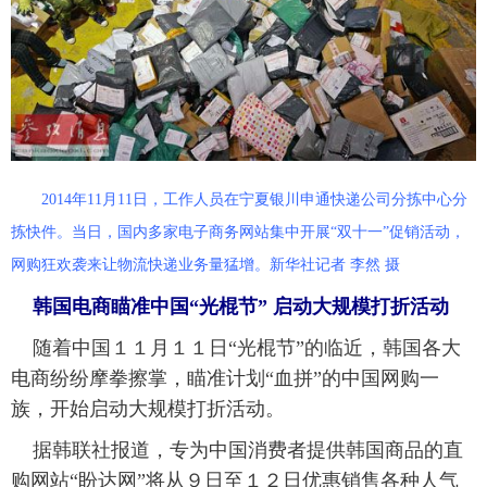
2014年11月11日，工作人员在宁夏银川申通快递公司分拣中心分
拣快件。当日，国内多家电子商务网站集中开展“双十一”促销活动，
网购狂欢袭来让物流快递业务量猛增。新华社记者 李然 摄
韩国电商瞄准中国“光棍节” 启动大规模打折活动
随着中国１１月１１日“光棍节”的临近，韩国各大
电商纷纷摩拳擦掌，瞄准计划“血拼”的中国网购一
族，开始启动大规模打折活动。
据韩联社报道，专为中国消费者提供韩国商品的直
购网站“盼达网”将从９日至１２日优惠销售各种人气