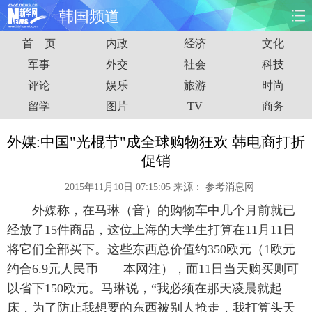
韩国频道
首 页
内政
经济
文化
首页
时政
国际
财经
军事
外交
社会
科技
评论
娱乐
旅游
时尚
娱乐
体育
人事
教育
留学
图片
TV
商务
时尚
思客
地方
法治
外媒:中国"光棍节"成全球购物狂欢 韩电商打折
港澳
台湾
华人
汽车
促销
2015年11月10日 07:15:05
来源：
参考消息网
科技
能源
房产
公司
外媒称，在马琳（音）的购物车中几个月前就已
图片
视频
彩票
食品
经放了15件商品，这位上海的大学生打算在11月11日
将它们全部买下。这些东西总价值约350欧元（1欧元
旅游
健康
信息化
数据
约合6.9元人民币——本网注），而11日当天购买则可
以省下150欧元。马琳说，“我必须在那天凌晨就起
金融
公益
军事
无人机
床，为了防止我想要的东西被别人抢走，我打算头天