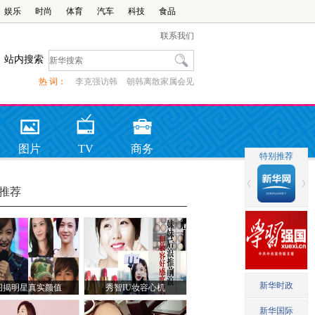
娱乐
时尚
体育
汽车
科技
食品
联系我们
站内搜索
热 词：
李克强访韩
朝韩离散家属会见
图片
TV
商务
推荐
图揭明星真实颜值
秀智IU妆容心机