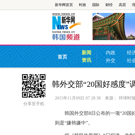
新华网首页
时政
国际
财经
高层
新闻
内政
经
首页
资讯
外交
社
韩外交部“20国好感度”
2015年11月09日 07:28:38
来源：
环球时
分享至手机
韩国外交部8日公布的一项“20国好
则是“嫌韩嫌中”。