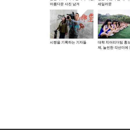
아름다운 사진 남겨
세일러문
시짱을 기록하는 기자들
대학 치어리더팀 홍
제, 늘씬한 각선미에