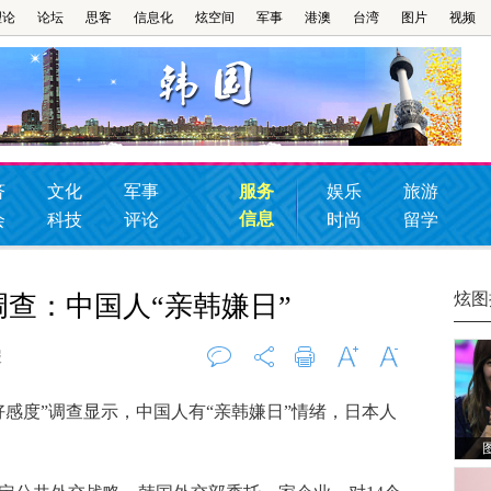
理论
论坛
思客
信息化
炫空间
军事
港澳
台湾
图片
视频
济
文化
军事
服务
娱乐
旅游
信息
会
科技
评论
时尚
留学
炫图
调查：中国人“亲韩嫌日”
报
评论
0
打印
字大
字小
感度”调查显示，中国人有“亲韩嫌日”情绪，日本人