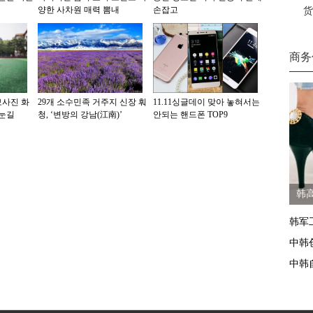
양한 사차원 매력 뽐내
손잡고
货
商务
보사진 화
29개 소수민족 거주지 신장 훠
11.11싱글데이 맞아 놓혀서는
 눈길
청, ‘변방의 강남(江南)’
안되는 핸드폰 TOP9
韩
韩军
中韩
中韩