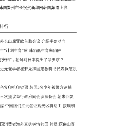
韩国晋州市长祝贺新华网韩国频道上线
排行
外长出席亚欧首脑会议 介绍半岛动向
0年“计划生育”后 韩陷低生育率陷阱
慰安妇”，朝鲜对日本提出了啥要求？
史元老学者崔梦龙辞国定教科书代表执笔职
色复印机印钞票 韩国3名少年被警方逮捕
三次提议举行政府间会谈预备会 朝未回复
媒:中国图们江无签证观光区将动工 接壤朝
国消费者海外直购钟情韩国 韩媒:厌倦山寨