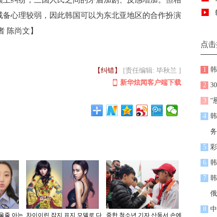
戒备心理较弱，因此韩国可以为东北亚地区的合作扮演
者 陈尚文】
点击
1
韩
【纠错】
[责任编辑: 毕秋兰 ]
新华炫闻客户端下载
2
3
3
“
4
韩
务
5
彩
6
韩
7
韩
俄
8
中
싸울줄 아는
차이이린 잡지 표지 모델로 다
중한 청소년 기자 산둥서 손에