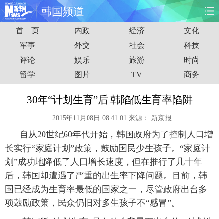
韩国频道
首 页
内政
经济
文化
首页
时政
国际
财经
军事
外交
社会
科技
评论
娱乐
旅游
时尚
娱乐
体育
人事
教育
留学
图片
TV
商务
时尚
思客
地方
法治
30年“计划生育”后 韩陷低生育率陷阱
港澳
台湾
华人
汽车
2015年11月08日 08:41:01
来源：
新京报
自从20世纪60年代开始，韩国政府为了控制人口增
科技
能源
房产
公司
长实行“家庭计划”政策，鼓励国民少生孩子。“家庭计
图片
视频
彩票
食品
划”成功地降低了人口增长速度，但在推行了几十年
后，韩国却遭遇了严重的出生率下降问题。目前，韩
旅游
健康
信息化
数据
国已经成为生育率最低的国家之一，尽管政府出台多
项鼓励政策，民众仍旧对多生孩子不“感冒”。
金融
公益
军事
无人机