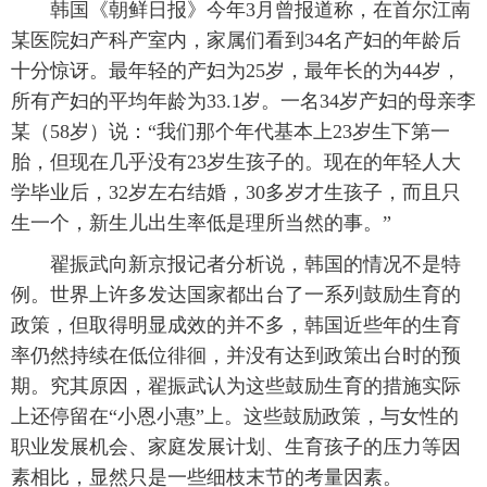
韩国《朝鲜日报》今年3月曾报道称，在首尔江南
某医院妇产科产室内，家属们看到34名产妇的年龄后
十分惊讶。最年轻的产妇为25岁，最年长的为44岁，
所有产妇的平均年龄为33.1岁。一名34岁产妇的母亲李
某（58岁）说：“我们那个年代基本上23岁生下第一
胎，但现在几乎没有23岁生孩子的。现在的年轻人大
学毕业后，32岁左右结婚，30多岁才生孩子，而且只
生一个，新生儿出生率低是理所当然的事。”
翟振武向新京报记者分析说，韩国的情况不是特
例。世界上许多发达国家都出台了一系列鼓励生育的
政策，但取得明显成效的并不多，韩国近些年的生育
率仍然持续在低位徘徊，并没有达到政策出台时的预
期。究其原因，翟振武认为这些鼓励生育的措施实际
上还停留在“小恩小惠”上。这些鼓励政策，与女性的
职业发展机会、家庭发展计划、生育孩子的压力等因
素相比，显然只是一些细枝末节的考量因素。