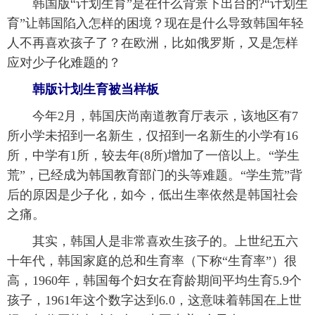
韩国版“计划生育”是在什么背景下出台的?“计划生
育”让韩国陷入怎样的困境？现在是什么导致韩国年轻
富媒体
摄影
新华广播
人不再喜欢孩子了？在欧洲，比如俄罗斯，又是怎样
新华电视中文
新华电视英文
返回PC
应对少子化难题的？
韩版计划生育被当样板
今年2月，韩国庆尚南道教育厅表示，该地区有7
所小学未招到一名新生，仅招到一名新生的小学有16
所，中学有1所，较去年(8所)增加了一倍以上。“学生
荒”，已经成为韩国教育部门的头等难题。“学生荒”背
后的原因是少子化，如今，低出生率依然是韩国社会
之痛。
其实，韩国人是非常喜欢生孩子的。上世纪五六
十年代，韩国家庭的总和生育率（下称“生育率”）很
高，1960年，韩国每个妇女在育龄期间平均生育5.9个
孩子，1961年这个数字达到6.0，这意味着韩国在上世