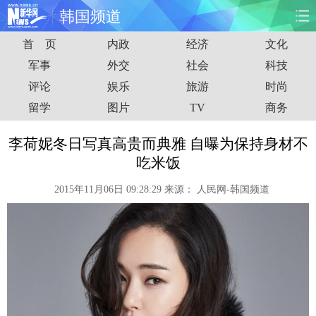
韩国频道
首 页
内政
经济
文化
首页
时政
国际
财经
军事
外交
社会
科技
评论
娱乐
旅游
时尚
娱乐
体育
人事
教育
留学
图片
TV
商务
时尚
思客
地方
法治
李荷妮冬日写真高贵而典雅 自曝为保持身材不
港澳
台湾
华人
汽车
吃米饭
2015年11月06日 09:28:29
来源：
人民网-韩国频道
科技
能源
房产
公司
图片
视频
彩票
食品
旅游
健康
信息化
数据
金融
公益
军事
无人机