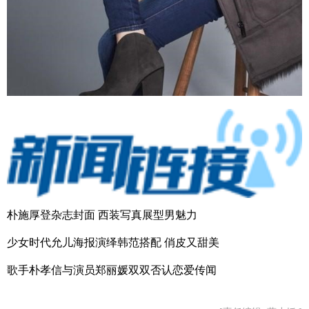
朴施厚登杂志封面 西装写真展型男魅力
少女时代允儿海报演绎韩范搭配 俏皮又甜美
歌手朴孝信与演员郑丽媛双双否认恋爱传闻