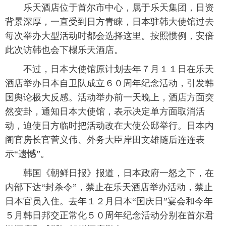
乐天酒店位于首尔市中心，属于乐天集团，日资
富媒体
摄影
新华广播
背景深厚，一直受到日方青睐，日本驻韩大使馆过去
每次举办大型活动时都会选择这里。按照惯例，安倍
新华电视中文
新华电视英文
返回PC
此次访韩也会下榻乐天酒店。
不过，日本大使馆原计划去年７月１１日在乐天
酒店举办日本自卫队成立６０周年纪念活动，引发韩
国舆论极大反感。活动举办前一天晚上，酒店方面突
然变卦，通知日本大使馆，表示决定单方面取消活
动，迫使日方临时把活动改在大使公邸举行。日本内
阁官房长官菅义伟、外务大臣岸田文雄随后连连表
示“遗憾”。
韩国《朝鲜日报》报道，日本政府一怒之下，在
内部下达“封杀令”，禁止在乐天酒店举办活动，禁止
日本官员入住。去年１２月日本“国庆日”宴会和今年
５月韩日邦交正常化５０周年纪念活动分别在首尔君