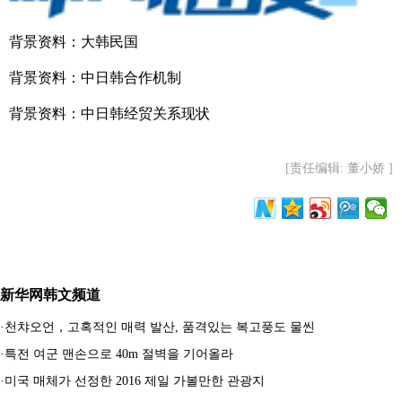
背景资料：大韩民国
背景资料：中日韩合作机制
背景资料：中日韩经贸关系现状
[责任编辑: 董小娇 ]
新华网韩文频道
·
천챠오언，고혹적인 매력 발산, 품격있는 복고풍도 물씬
·
특전 여군 맨손으로 40m 절벽을 기어올라
·
미국 매체가 선정한 2016 제일 가볼만한 관광지