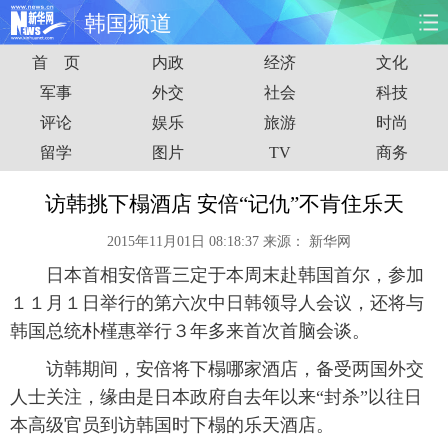
韩国频道
首 页
内政
经济
文化
首页
时政
国际
财经
军事
外交
社会
科技
评论
娱乐
旅游
时尚
娱乐
体育
人事
教育
留学
图片
TV
商务
时尚
思客
地方
法治
访韩挑下榻酒店 安倍“记仇”不肯住乐天
港澳
台湾
华人
汽车
2015年11月01日 08:18:37
来源：
新华网
日本首相安倍晋三定于本周末赴韩国首尔，参加
科技
能源
房产
公司
１１月１日举行的第六次中日韩领导人会议，还将与
图片
视频
彩票
食品
韩国总统朴槿惠举行３年多来首次首脑会谈。
访韩期间，安倍将下榻哪家酒店，备受两国外交
旅游
健康
信息化
数据
人士关注，缘由是日本政府自去年以来“封杀”以往日
本高级官员到访韩国时下榻的乐天酒店。
金融
公益
军事
无人机