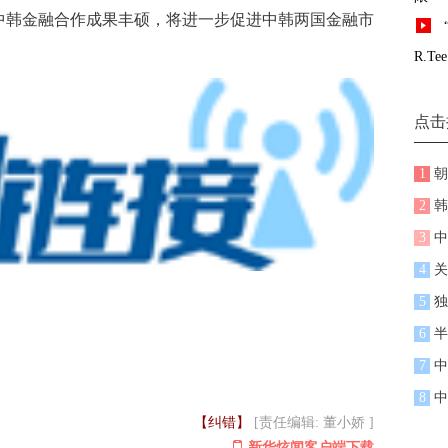
韩金融合作成果丰硕，将进一步促进中韩两国金融市
R.Tee
点击
1
朝
2
韩
3
中
4
关
5
独
6
半
7
中
8
中
【纠错】
[责任编辑: 董小娇 ]
新华炫闻客户端下载