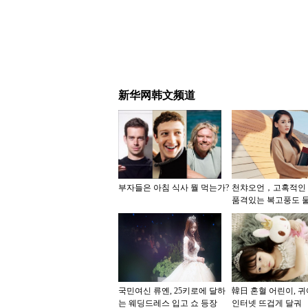
新华网韩文频道
부자들은 아침 식사 뭘 먹는가?
천챠오언，고혹적인 
품격있는 복고풍도 
국민여신 류옌, 25키로에 달하
韓日 혼혈 어린이, 
는 웨딩드레스 입고 쇼 등장
인터넷 뜨겁게 달궈