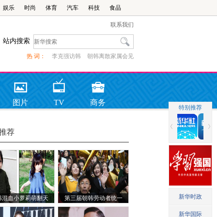
娱乐
时尚
体育
汽车
科技
食品
联系我们
站内搜索
热 词：
李克强访韩
朝韩离散家属会见
图片
TV
商务
推荐
韩混血小萝莉萌翻天
第三届朝韩劳动者统一
足球赛在平壤举行