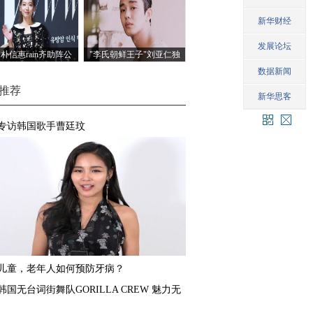
O朴信惠rain齐助阵公
"李氏朝鲜王子"刘亚仁独
益活动
白
推荐
专访韩国歌手曹廷玟
儿童，老年人如何预防牙病？
韩国无台词街舞队GORILLA CREW 魅力无