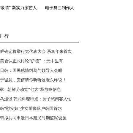
“吸睛” 新实力派艺人——电子舞曲制作人
排行
鲜确定将举行党代表大会 系36年来首次
美否认正式讨论“萨德” ：无中生有
日韩：国民感情纠葛与领导人会晤
于诚意，安倍请你听听这老头咋说！
家 | 朝鲜劳动党“七大”释放啥信息
岛漫谈|韩式料理特点：厨子悠闲客人忙
韩“慰安妇”少女雕像落户韩国首尔
韩拟共同申遗日本殖民时期监狱设施