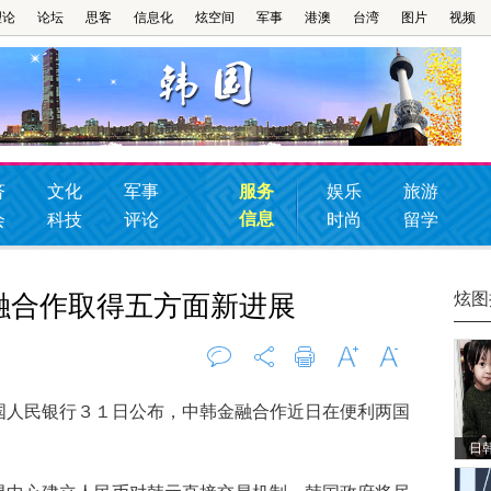
理论
论坛
思客
信息化
炫空间
军事
港澳
台湾
图片
视频
济
文化
军事
服务
娱乐
旅游
信息
会
科技
评论
时尚
留学
炫图
融合作取得五方面新进展
评论
0
打印
字大
字小
人民银行３１日公布，中韩金融合作近日在便利两国
日