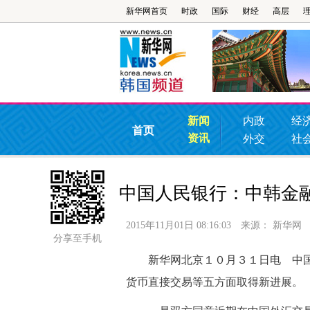
新华网首页
时政
国际
财经
高层
新闻
内政
经
首页
资讯
外交
社
中国人民银行：中韩金
2015年11月01日 08:16:03
来源：
新华网
分享至手机
新华网北京１０月３１日电 中国
货币直接交易等五方面取得新进展。