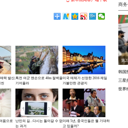
商务
第
韩国
매력 발산,
특전 여군 맨손으로 40m 절벽을
미국 매체가 선정한 2016 제일
三星
물씬
기어올라
가볼만한 관광지
世界
귀여움으로
난민의 길...다시는 돌아갈 수 없
미래 5년, 중국인들은 뭘 기대하
는 과거
고 있을까?