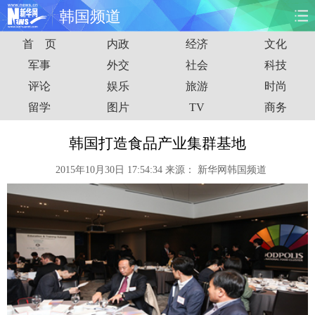
韩国频道
首 页
内政
经济
文化
首页
时政
国际
财经
军事
外交
社会
科技
评论
娱乐
旅游
时尚
娱乐
体育
人事
教育
留学
图片
TV
商务
时尚
思客
地方
法治
韩国打造食品产业集群基地
港澳
台湾
华人
汽车
2015年10月30日 17:54:34
来源：
新华网韩国频道
科技
能源
房产
公司
图片
视频
彩票
食品
旅游
健康
信息化
数据
金融
公益
军事
无人机