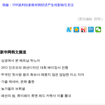
韩媒：TPP谈判结束将对韩经济产生何影响引关注
[责任编辑: 田明 ]
新华网韩文频道
·
상공에서 본 베트남 하노이
·
2015 인조모피 패션디자인 대회 베이징서 진행
·
中국민 첫사랑 왕즈 화보서 때묻지 않은 담담한 미소 지어
·
가을 제네바, 운해 출현
·
늦가을의 브뤼셀
·
패션의 밤, 류이페이 류옌 레드 카펫서 미를 뽐내