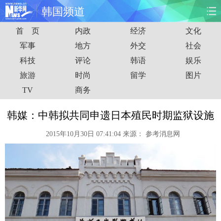
韩国频道
首 页
内政
经济
文化
首页
时政
国际
财经
军事
地方
外交
社会
科技
评论
韩语
娱乐
娱乐
体育
人事
教育
旅游
时尚
留学
图片
时尚
思客
地方
法治
TV
商务
港澳
台湾
华人
汽车
韩媒：中韩拟共同申遗日本殖民时期监狱设施
2015年10月30日 07:41:04
来源：
参考消息网
科技
能源
房产
公司
图片
视频
彩票
食品
旅游
健康
信息化
数据
金融
公益
军事
无人机