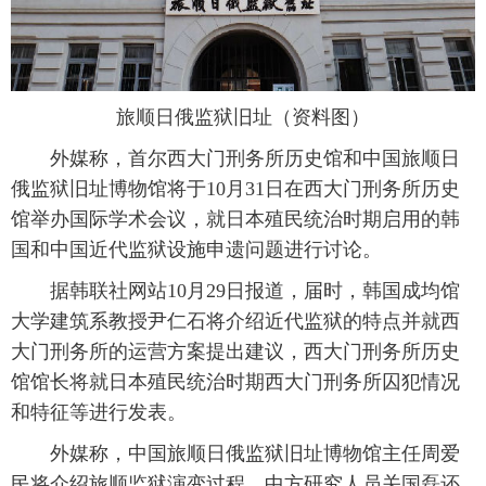
富媒体
摄影
新华广播
新华电视中文
新华电视英文
返回PC
旅顺日俄监狱旧址（资料图）
外媒称，首尔西大门刑务所历史馆和中国旅顺日
俄监狱旧址博物馆将于10月31日在西大门刑务所历史
馆举办国际学术会议，就日本殖民统治时期启用的韩
国和中国近代监狱设施申遗问题进行讨论。
据韩联社网站10月29日报道，届时，韩国成均馆
大学建筑系教授尹仁石将介绍近代监狱的特点并就西
大门刑务所的运营方案提出建议，西大门刑务所历史
馆馆长将就日本殖民统治时期西大门刑务所囚犯情况
和特征等进行发表。
外媒称，中国旅顺日俄监狱旧址博物馆主任周爱
民将介绍旅顺监狱演变过程，中方研究人员关国磊还