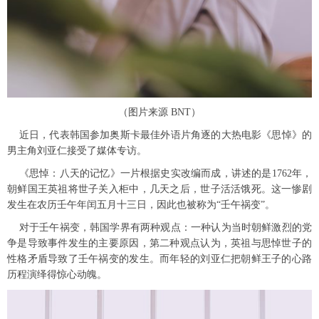
（图片来源 BNT）
近日，代表韩国参加奥斯卡最佳外语片角逐的大热电影《思悼》的
男主角刘亚仁接受了媒体专访。
《思悼：八天的记忆》一片根据史实改编而成，讲述的是1762年，
朝鲜国王英祖将世子关入柜中，几天之后，世子活活饿死。这一惨剧
发生在农历壬午年闰五月十三日，因此也被称为“壬午祸变”。
对于壬午祸变，韩国学界有两种观点：一种认为当时朝鲜激烈的党
争是导致事件发生的主要原因，第二种观点认为，英祖与思悼世子的
性格矛盾导致了壬午祸变的发生。而年轻的刘亚仁把朝鲜王子的心路
历程演绎得惊心动魄。