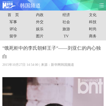
韩国频道
首 页
内政
经济
文化
首页
时政
国际
财经
军事
外交
社会
科技
评论
娱乐
旅游
时尚
娱乐
体育
人事
教育
留学
图片
TV
商务
时尚
思客
地方
法治
"饿死柜中的李氏朝鲜王子"——刘亚仁的内心独
港澳
台湾
华人
汽车
白
2015年10月27日 14:54:00
| 来源：新华网韩国频道
科技
能源
房产
公司
图片
视频
彩票
食品
旅游
健康
信息化
数据
金融
公益
军事
无人机