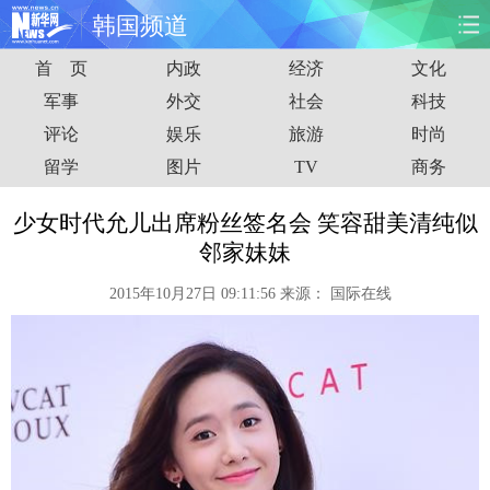
韩国频道
首 页
内政
经济
文化
首页
时政
国际
财经
军事
外交
社会
科技
评论
娱乐
旅游
时尚
娱乐
体育
人事
教育
留学
图片
TV
商务
时尚
思客
地方
法治
少女时代允儿出席粉丝签名会 笑容甜美清纯似
港澳
台湾
华人
汽车
邻家妹妹
2015年10月27日 09:11:56
来源：
国际在线
科技
能源
房产
公司
图片
视频
彩票
食品
旅游
健康
信息化
数据
金融
公益
军事
无人机