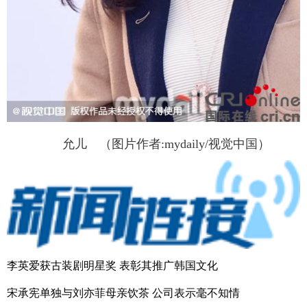
允儿 （图片作者:mydaily/视觉中国）
李英爱获古装剧明星奖 表彰其推广韩国文化
宋承宪单独与刘亦菲母亲饮茶 公司表示毫不知情