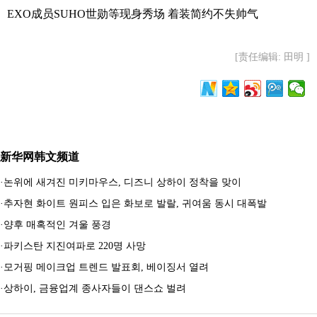
EXO成员SUHO世勋等现身秀场 着装简约不失帅气
[责任编辑: 田明 ]
新华网韩文频道
·
논위에 새겨진 미키마우스, 디즈니 상하이 정착을 맞이
·
추자현 화이트 원피스 입은 화보로 발랄, 귀여움 동시 대폭발
·
양후 매혹적인 겨울 풍경
·
파키스탄 지진여파로 220명 사망
·
모거핑 메이크업 트렌드 발표회, 베이징서 열려
·
상하이, 금융업계 종사자들이 댄스쇼 벌려