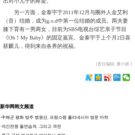
出对小儿子的疼爱。
另一方面，金泰宇于2011年12月与圈外人金艾利
（音）结婚，成为g.o.d中第一位结婚的成员。两夫妻
膝下育有一男两女，目前为SBS电视台综艺亲子节目
《Oh！My Baby》的固定嘉宾。金泰宇于上个月2日喜
获麟儿，得到来自各界的祝福。
[责任编辑: 董小娇 ]
新华网韩文频道
·
中해군 평화 방주 병원선, 프랑스령 폴리네시아 방문 마쳐
·
야간전쟁 돌연습격, 그리고 격전