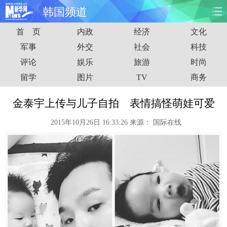
韩国频道
首 页
内政
经济
文化
首页
时政
国际
财经
军事
外交
社会
科技
评论
娱乐
旅游
时尚
娱乐
体育
人事
教育
留学
图片
TV
商务
时尚
思客
地方
法治
金泰宇上传与儿子自拍 表情搞怪萌娃可爱
港澳
台湾
华人
汽车
2015年10月26日 16:33:26
来源：
国际在线
科技
能源
房产
公司
图片
视频
彩票
食品
旅游
健康
信息化
数据
金融
公益
军事
无人机