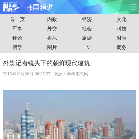
韩国频道
首 页
内政
经济
文化
首页
时政
国际
财经
军事
外交
社会
科技
评论
娱乐
旅游
时尚
娱乐
体育
人事
教育
留学
图片
TV
商务
时尚
思客
地方
法治
外媒记者镜头下的朝鲜现代建筑
港澳
台湾
华人
汽车
2015年10月26日 08:25:33
| 来源：参考消息网
科技
能源
房产
公司
图片
视频
彩票
食品
旅游
健康
信息化
数据
金融
公益
军事
无人机