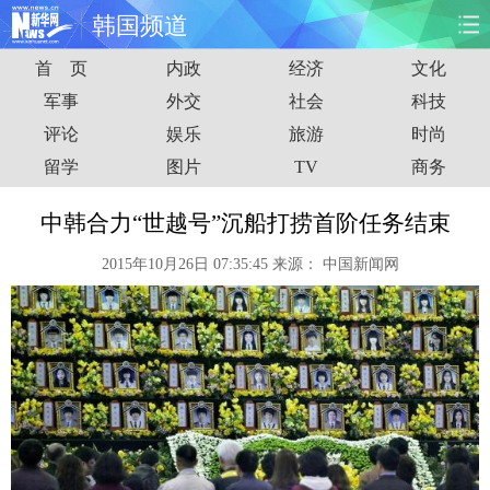
韩国频道
首 页
内政
经济
文化
首页
时政
国际
财经
军事
外交
社会
科技
评论
娱乐
旅游
时尚
娱乐
体育
人事
教育
留学
图片
TV
商务
时尚
思客
地方
法治
中韩合力“世越号”沉船打捞首阶任务结束
港澳
台湾
华人
汽车
2015年10月26日 07:35:45
来源：
中国新闻网
科技
能源
房产
公司
图片
视频
彩票
食品
旅游
健康
信息化
数据
金融
公益
军事
无人机