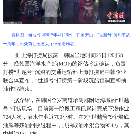
富媒体
摄影
新华广播
新华电视中文
新华电视英文
返回PC
资料图：当地时间2015年4月16日，韩国安山，“世越号”沉船事故
一周年，民众前往纪念大厅悼念遇难者。
据上海打捞局披露，韩国当地时间25日12时58
分，经韩国海洋水产部(MOF)的评估鉴定确认，负责
打捞“世越号”沉船的交通运输部上海打捞局中韩企业
联合体宣布，“世越号”打捞第一阶段沉船预调查和抽
油作业结束。
据介绍，在韩国全罗南道珍岛郡附近海域的“世越
号”打捞现场，目前第一阶段工程已累计完成下潜作业
724人次，潜水作业近700小时。在对“世越号”9个船底
油舱等残油回收过程中，共抽取油水混合物954方，其
中燃油131.2方。