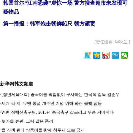
韩国首尔“江南恐袭”虚惊一场 警方搜查超市未发现可
疑物品
第一播报：韩军炮击朝鲜船只 朝方谴责
[责任编辑: 毕秋兰 ]
新华网韩文频道
·
[청년체육대회] 중국어를 막힘없이 구사하는 한국적 감독 김준우
·
세계 각 지, 유엔 창설 70주년 기념 위해 파란 불빛 점등
·
옌볜 장백산축구팀, 2015년 중국축구 갑급리그 우승 거머쥐다
·
늦가을 류판, 그림 같은 풍경
·
올 신생 판다 쌍둥이들 함께 청두서 모습 공개