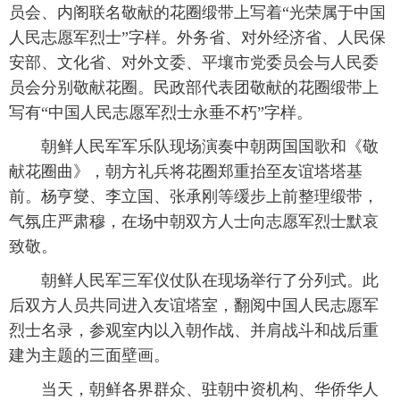
员会、内阁联名敬献的花圈缎带上写着“光荣属于中国
人民志愿军烈士”字样。外务省、对外经济省、人民保
安部、文化省、对外文委、平壤市党委员会与人民委
员会分别敬献花圈。民政部代表团敬献的花圈缎带上
写有“中国人民志愿军烈士永垂不朽”字样。
朝鲜人民军军乐队现场演奏中朝两国国歌和《敬
献花圈曲》，朝方礼兵将花圈郑重抬至友谊塔塔基
前。杨亨燮、李立国、张承刚等缓步上前整理缎带，
气氛庄严肃穆，在场中朝双方人士向志愿军烈士默哀
致敬。
朝鲜人民军三军仪仗队在现场举行了分列式。此
后双方人员共同进入友谊塔室，翻阅中国人民志愿军
烈士名录，参观室内以入朝作战、并肩战斗和战后重
建为主题的三面壁画。
当天，朝鲜各界群众、驻朝中资机构、华侨华人