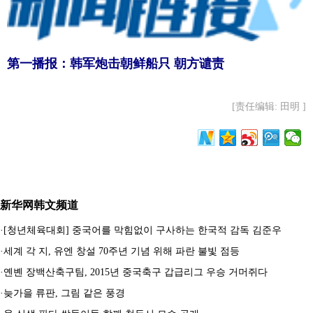
第一播报：韩军炮击朝鲜船只 朝方谴责
[责任编辑: 田明 ]
新华网韩文频道
·
[청년체육대회] 중국어를 막힘없이 구사하는 한국적 감독 김준우
·
세계 각 지, 유엔 창설 70주년 기념 위해 파란 불빛 점등
·
옌볜 장백산축구팀, 2015년 중국축구 갑급리그 우승 거머쥐다
·
늦가을 류판, 그림 같은 풍경