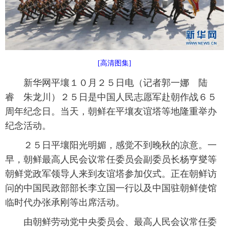
富媒体
摄影
新华广播
新华电视中文
新华电视英文
返回PC
[高清图集]
新华网平壤１０月２５日电（记者郭一娜 陆
睿 朱龙川）２５日是中国人民志愿军赴朝作战６５
周年纪念日。当天，朝鲜在平壤友谊塔等地隆重举办
纪念活动。
２５日平壤阳光明媚，感觉不到晚秋的凉意。一
早，朝鲜最高人民会议常任委员会副委员长杨亨燮等
朝鲜党政军领导人来到友谊塔参加仪式。正在朝鲜访
问的中国民政部部长李立国一行以及中国驻朝鲜使馆
临时代办张承刚等出席活动。
由朝鲜劳动党中央委员会、最高人民会议常任委