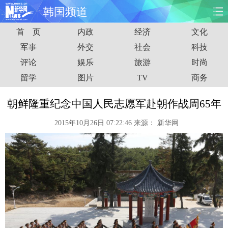
韩国频道
首 页
内政
经济
文化
首页
时政
国际
财经
军事
外交
社会
科技
评论
娱乐
旅游
时尚
娱乐
体育
人事
教育
留学
图片
TV
商务
时尚
思客
地方
法治
朝鲜隆重纪念中国人民志愿军赴朝作战周65年
港澳
台湾
华人
汽车
2015年10月26日 07:22:46
来源：
新华网
科技
能源
房产
公司
图片
视频
彩票
食品
旅游
健康
信息化
数据
金融
公益
军事
无人机