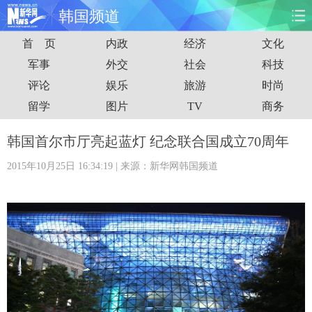
韩国频道
首 页
内政
经济
文化
首页
时政
国际
财经
军事
外交
社会
科技
评论
娱乐
旅游
时尚
娱乐
体育
人事
教育
留学
图片
TV
商务
时尚
思客
地方
法治
韩国首尔市厅亮起蓝灯 纪念联合国成立70周年
港澳
台湾
华人
汽车
2015年10月25日 16:34:19
| 来源：新华网韩国频道
科技
能源
房产
公司
图片
视频
彩票
食品
旅游
健康
信息化
数据
金融
公益
军事
无人机