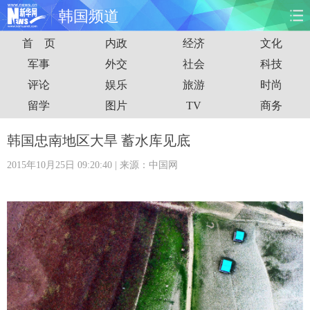
韩国频道
首 页
内政
经济
文化
首页
时政
国际
财经
军事
外交
社会
科技
评论
娱乐
旅游
时尚
娱乐
体育
人事
教育
留学
图片
TV
商务
时尚
思客
地方
法治
韩国忠南地区大旱 蓄水库见底
港澳
台湾
华人
汽车
2015年10月25日 09:20:40
| 来源：中国网
科技
能源
房产
公司
图片
视频
彩票
食品
旅游
健康
信息化
数据
金融
公益
军事
无人机