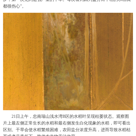
都很伤心”。
21日上午，忠南瑞山浅水湾B区的水稻叶呈现枯萎状态。观察图
片上最左侧正常生长的水稻和最右侧发生白化现象的水稻，即可看出
区别。干旱会使水稻繁殖困难，农田盐分浓度升高，进而导致水稻枯