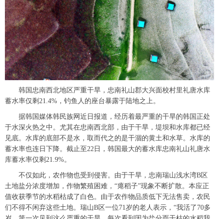
富媒体
摄影
新华广播
新华电视中文
新华电视英文
返回PC
韩国忠南西北地区严重干旱，忠南礼山郡大兴面校村里礼唐水库
蓄水率仅剩21.4%，钓鱼人的座台暴露于陆地之上。
据韩国媒体韩民族网近日报道，经历着最严重的干旱的韩国正处
于水深火热之中。尤其在忠南西北部，由于干旱，堤坝和水库都已经
见底。水库的底部不是水，取而代之的是干涸的黄土和水草。水库的
蓄水率也连日下降。截止至22日，韩国最大的蓄水库忠南礼山礼唐水
库蓄水率仅剩21.9%。
不仅如此，农作物也受到侵害。由于干旱，忠南瑞山浅水湾B区
土地盐分浓度增加，作物繁殖困难，“瘪稻子”现象不断扩散。本应正
值收获季节的水稻枯成了白色。由于农作物品质低下无法售卖，农民
们不得不闲弃这些土地。瑞山B区一位71岁的老人表示，“我活了70多
岁，第一次见到这么严重的干旱。每次看到因为盐分而干枯的水稻我